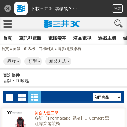
下載三井3C購物網APP
開啟
首頁
筆記型電腦
電腦螢幕
液晶電視
遊戲主機
鍵
首頁
»
鍵鼠．印表機．耳機喇叭
»
電腦/電競桌椅
品牌
類型
組裝方式
查詢條件：
品牌：Tt 曜越
符合人體工學
客訂【Thermaltake 曜越】U Comfort 黑
紅專業電競椅