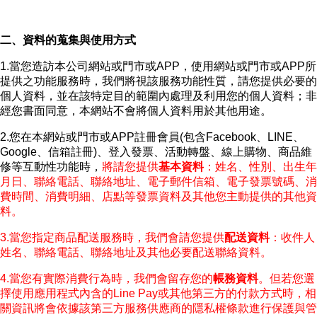
二、資料的蒐集與使用方式
1.當您造訪本公司網站或門市或APP，使用網站或門市或APP所
提供之功能服務時，我們將視該服務功能性質，請您提供必要的
個人資料，並在該特定目的範圍內處理及利用您的個人資料；非
經您書面同意，本網站不會將個人資料用於其他用途。
2.您在本網站或門市或APP註冊會員(包含Facebook、LINE、
Google、信箱註冊)、登入發票、活動轉盤、線上購物、商品維
修等互動性功能時，
將請您提供
基本資料
：姓名、性別、出生年
月日、聯絡電話、聯絡地址、電子郵件信箱、電子發票號碼、消
費時間、消費明細、店點等發票資料及其他您主動提供的其他資
料。
3.當您指定商品配送服務時，我們會請您提供
配送資料
：收件人
姓名、聯絡電話、聯絡地址及其他必要配送聯絡資料。
4.當您有實際消費行為時，我們會留存您的
帳務資料
。但若您選
擇使用應用程式內含的Line Pay或其他第三方的付款方式時，相
關資訊將會依據該第三方服務供應商的隱私權條款進行保護與管