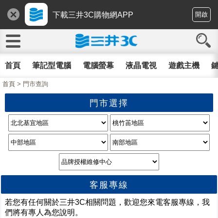
下載三井3C購物網APP
開啟
首頁
筆記型電腦
電腦螢幕
液晶電視
遊戲主機
鍵
首頁
> 門市查詢
門市選擇
客服專線
若
您有任何關於三井3C相關問題，歡迎您來電客服專線，我
們將有專人為您說明。