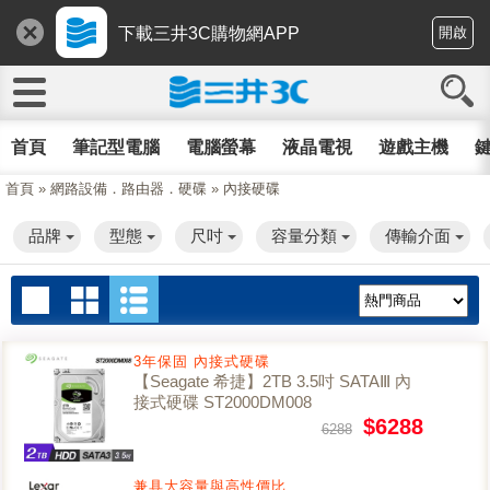
下載三井3C購物網APP
開啟
首頁
筆記型電腦
電腦螢幕
液晶電視
遊戲主機
鍵
首頁
»
網路設備．路由器．硬碟
»
內接硬碟
品牌
型態
尺吋
容量分類
傳輸介面
3年保固 內接式硬碟
【Seagate 希捷】2TB 3.5吋 SATAⅢ 內
接式硬碟 ST2000DM008
$6288
6288
兼具大容量與高性價比