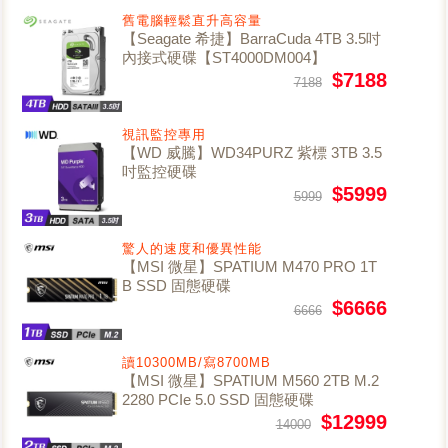
舊電腦輕鬆直升高容量
【Seagate 希捷】BarraCuda 4TB 3.5吋
內接式硬碟【ST4000DM004】
$7188
7188
視訊監控專用
【WD 威騰】WD34PURZ 紫標 3TB 3.5
吋監控硬碟
$5999
5999
驚人的速度和優異性能
【MSI 微星】SPATIUM M470 PRO 1T
B SSD 固態硬碟
$6666
6666
讀10300MB/寫8700MB
【MSI 微星】SPATIUM M560 2TB M.2
2280 PCIe 5.0 SSD 固態硬碟
$12999
14000