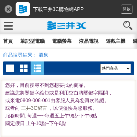
下載三井3C購物網APP
開啟
首頁
筆記型電腦
電腦螢幕
液晶電視
遊戲主機
鍵
商品搜尋結果： 溫泉
您好，目前搜尋不到您想要找的商品。
建議您將關鍵字縮短或是利用空白將關鍵字隔開，
或來電0809-008-001由客服人員為您再次確認。
或者向
三井3C留言
，以便儘快為您服務。
服務時間: 每週一~每週五上午9點~下午6點
國定假日 上午10點~下午6點