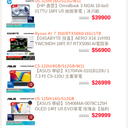
U5-325H/16G/512G/W11
【HP 惠普】OmniBook 3 NGAI 16-bs0
017TU 16吋 U5 效能筆電｜冰川銀
$39900
39900
Ryzen AI 7 350/RTX5060/16G/1TB
【GIGABYTE 技嘉】AERO X16 1VH93
TWC94DH 16吋 R7 RTX5060 AI電競筆
電｜幻月白
$56900
56900
C5-120U/8GB/512GB/W11
【ASUS 華碩】X1704VA-0101B120U 1
7.3 吋 C5-120U 文書筆電
$26999
26999
U5 125H/16G/512GB
【ASUS 華碩】S5406MA-0078C125H
OLED 14吋 U5 EVO筆電 玫瑰金【福利
良品】
$29999
33900