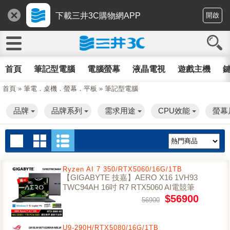
下載三井3C購物網APP
開啟
首頁
筆記型電腦
電腦螢幕
液晶電視
遊戲主機
鍵
首頁
»
筆電．桌機．螢幕．平板
»
筆記型電腦
品牌
品牌系列
需求用途
CPU效能
螢幕
Ryzen AI 7 350/RTX5060/16G/1TB
【GIGABYTE 技嘉】AERO X16 1VH93
TWC94AH 16吋 R7 RTX5060 AI電競筆
電｜太空灰
$56900
56900
U9-290H/RTX5080/16G/1TB