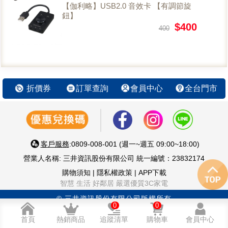
【伽利略】USB2.0 音效卡 【有調節旋
鈕】
$400
400
折價券
訂單查詢
會員中心
全台門市
客戶服務
:0809-008-001 (週一~週五 09:00~18:00)
營業人名稱: 三井資訊股份有限公司 統一編號：23832174
購物須知
|
隱私權政策
|
APP下載
智慧 生活 好鄰居 嚴選優質3C家電
© 三井資訊股份有限公司版權所有
0
0
首頁
熱銷商品
追蹤清單
購物車
會員中心