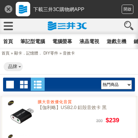
下載三井3C購物網APP
開啟
首頁
筆記型電腦
電腦螢幕
液晶電視
遊戲主機
鍵
首頁
»
顯卡．記憶體． DIY零件
»
音效卡
品牌
擴大音效優化音質
【伽利略】USB2.0 鋁殼音效卡 黑
$239
399