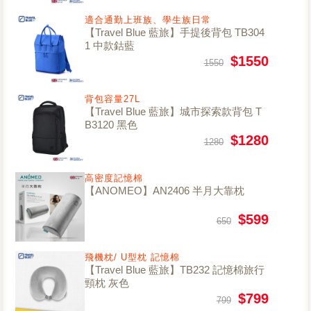
適合通勤上班族、學生族日常
【Travel Blue 藍旅】手提後背包 TB304
1 中款鈷藍
$1550
1550
背包容量27L
【Travel Blue 藍旅】城市探索款背包 T
B3120 黑色
$1280
1280
高密度記憶棉
【ANOMEO】AN2406 半月大靠枕
$599
650
飛機枕/ U型枕 記憶棉
【Travel Blue 藍旅】TB232 記憶棉旅行
頸枕 灰色
$799
799