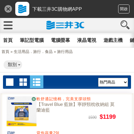
下載三井3C購物網APP
開啟
首頁
筆記型電腦
電腦螢幕
液晶電視
遊戲主機
鍵
首頁
»
生活用品．旅行．食品
»
旅行用品
類別
軟舒適記憶棉，完美支撐頭頸
【Travel Blue 藍旅】寧靜頸枕收納組 莫
蘭迪藍
$1199
1590
背包容量29L