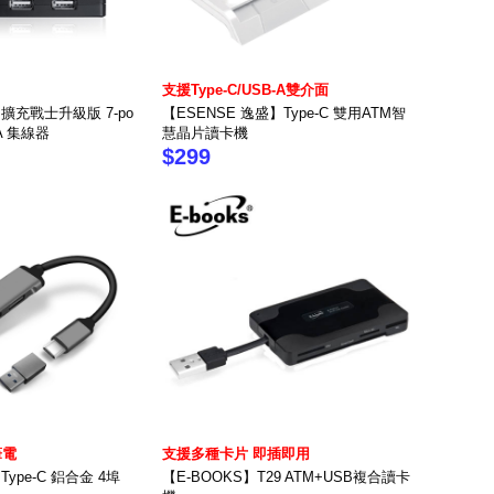
支援Type-C/USB-A雙介面
】擴充戰士升級版 7-po
【ESENSE 逸盛】Type-C 雙用ATM智
-2A 集線器
慧晶片讀卡機
$299
筆電
支援多種卡片 即插即用
ype-C 鋁合金 4埠
【E-BOOKS】T29 ATM+USB複合讀卡