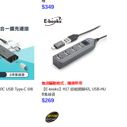
機
$349
無須驅動程式，隨插即用
0C USB Type-C 6埠
【E-books】H17 節能開關4孔 USB-HU
B集線器
$269