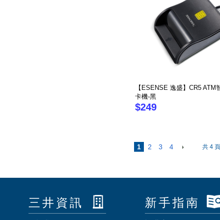
【ESENSE 逸盛】CR5 AT
卡機-黑
$249
1
2
3
4
共 4 
三井資訊
新手指南