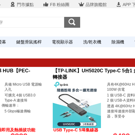
心
門市據點
FB 粉絲團
品牌旗艦館
APP 
螢幕
鍵盤滑鼠搖桿
電視顯示器
洗/乾衣機
除濕機
埠 HUB【PEC-
【TP-LINK】UH5020C Type-C 5合
轉接器
具備 Micro USB 電源輸
具有4K@60Hz H
入孔
100W 供電
可擴充 4個 USB3.0
1 個 USB-C 資
Type-A 連接埠
2 個 USB-A 資
傳輸速率：
透過 4K@60Hz 
5 Gbps極速傳輸
連接埠連接外部
器，享受令
插即用及熱插拔功能
USB Type-C 5埠集線器