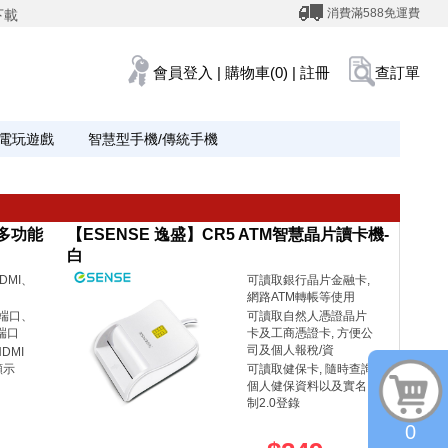
消費滿588免運費
下載
會員登入
|
購物車(0)
|
註冊
查訂單
電玩遊戲
智慧型手機/傳統手機
1 多功能
【ESENSE 逸盛】CR5 ATM智慧晶片讀卡機-
白
DMI、
可讀取銀行晶片金融卡,
網路ATM轉帳等使用
料端口、
可讀取自然人憑證晶片
料端口
卡及工商憑證卡, 方便公
司及個人報稅/資
HDMI
顯示
可讀取健保卡, 隨時查詢
個人健保資料以及實名
制2.0登錄
0