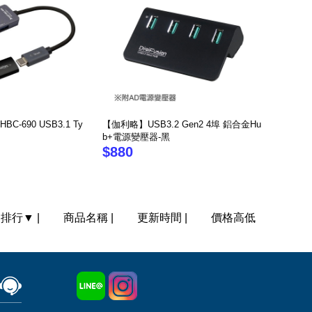
BC-690 USB3.1 Ty
【伽利略】USB3.2 Gen2 4埠 鋁合金Hu
b+電源變壓器-黑
$880
門排行
▼
|
商品名稱
|
更新時間
|
價格高低