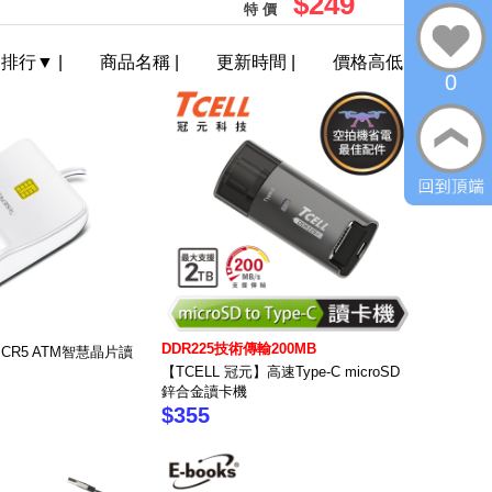
$249
特 價
門排行
▼
|
商品名稱
|
更新時間
|
價格高低
0
DDR225技術傳輸200MB
】CR5 ATM智慧晶片讀
【TCELL 冠元】高速Type-C microSD
鋅合金讀卡機
$355