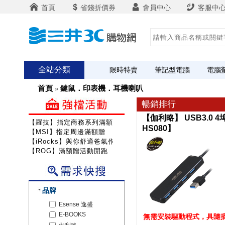
首頁
省錢折價券
會員中心
客服中
全站分類
限時特賣
筆記型電腦
電腦
首頁
鍵鼠．印表機．耳機喇叭
»
暢銷排行
【伽利略】 USB3.0 4
【羅技】指定商務系列滿額送咖啡
HS080】
【MSI】指定周邊滿額贈
【iRocks】與你舒適爸氣作戰!
【ROG】滿額贈活動開跑
品牌
Esense 逸盛
E-BOOKS
無需安裝驅動程式，具隨