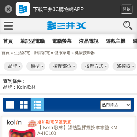
下載三井3C購物網APP
開啟
首頁
筆記型電腦
電腦螢幕
液晶電視
遊戲主機
鍵
首頁
»
生活家電．廚房家電
»
健康家電
»
健康按摩器
品牌
類型
按摩部位
按摩方式
遙控器
查詢條件：
品牌：Kolin歌林
過熱斷電保護裝置
【 Kolin 歌林】溫熱型揉捏按摩靠墊 KM
A-HC100