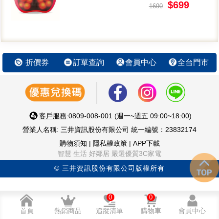
$699
1690
折價券
訂單查詢
會員中心
全台門市
客戶服務
:0809-008-001 (週一~週五 09:00~18:00)
營業人名稱: 三井資訊股份有限公司 統一編號：23832174
購物須知
|
隱私權政策
|
APP下載
智慧 生活 好鄰居 嚴選優質3C家電
© 三井資訊股份有限公司版權所有
0
0
首頁
熱銷商品
追蹤清單
購物車
會員中心