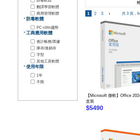
防毒軟體
特
翻譯學習軟體
1
2
3
商用管理軟體
共 3 頁，6
防毒軟體
PC-cillin趨勢
工商應用軟體
會計帳務/票據
庫存/進銷存
字型
其他工具軟體
使用年限
1年
不限
【Microsoft 微軟】Office 2
盒裝
$5490