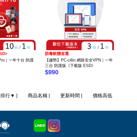
SD>
防毒軟體首選
n Pro｜一年十台 防護
【趨勢】PC-cillin 網路安全VPN｜一年
三台 防護版《下載版 ESD》
$990
門排行
▼
|
商品名稱
|
更新時間
|
價格高低