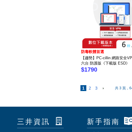
防毒軟體首選
【趨勢】PC-cillin 網路安全
六台 防護版《下載版 ESD》
$1790
1
2
3
共 3 頁，6
三井資訊
新手指南