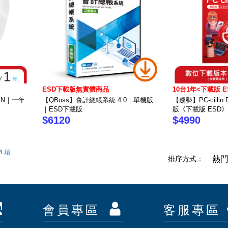
ESD下載版無實體商品
10台1年<下載版 E
VPN｜一年
【QBoss】會計總帳系統 4.0｜單機版
【趨勢】PC-cilli
｜ESD下載版
版《下載版 ESD》
$6120
$4990
4 項
排序方式：
熱
會員專區
客服專區