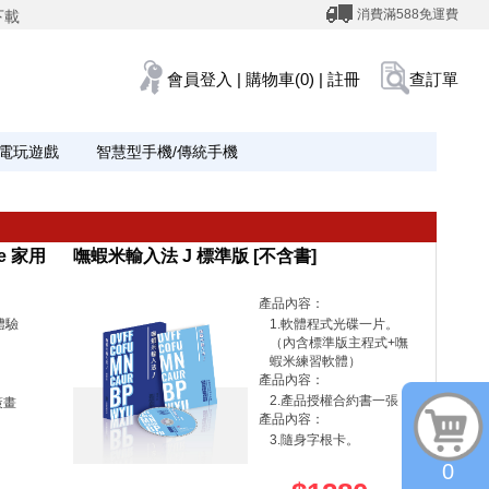
消費滿588免運費
下載
會員登入
|
購物車(0)
|
註冊
查訂單
電玩遊戲
智慧型手機/傳統手機
me 家用
嘸蝦米輸入法 J 標準版 [不含書]
產品內容：
體驗
1.軟體程式光碟一片。
（內含標準版主程式+嘸
蝦米練習軟體）
產品內容：
2.產品授權合約書一張
策畫
產品內容：
3.隨身字根卡。
0