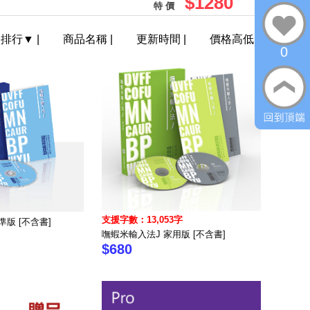
$1280
特 價
門排行
▼
|
商品名稱
|
更新時間
|
價格高低
0
支援字數：13,053字
準版 [不含書]
嘸蝦米輸入法J 家用版 [不含書]
$680