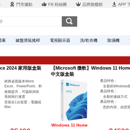
心
門市據點
FB 粉絲團
品牌旗艦館
APP 
螢幕
鍵盤滑鼠搖桿
電視顯示器
洗/乾衣機
除濕機
fice 2024 家用版盒裝
【Microsoft 微軟】Windows 11 Ho
中文版盒裝
產品特色：
經典桌面版本Word、
Excel、PowerPoint、和
全新的Windows
產品特色：
效能提升，可協助加快
系統執行速度
全新的連線方式
產品特色：
安裝在1台裝置：電腦或
Mac
您的內容，由您
Windows 11 Home