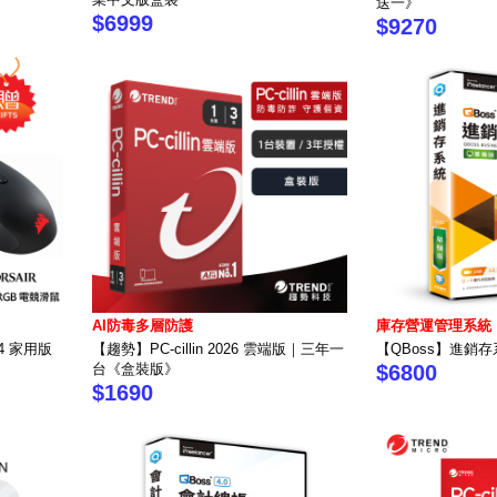
送一》
$6999
$9270
AI防毒多層防護
庫存營運管理系統
024 家用版
【趨勢】PC-cillin 2026 雲端版｜三年一
【QBoss】進銷存
台《盒裝版》
$6800
$1690