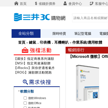
首頁
省錢折價券
會員中心
客服中
全站分類
限時特賣
筆記型電腦
電腦
首頁
鍵鼠．印表機．耳機喇叭
作業系統/應用軟體
»
»
暢銷排行
【Microsoft 微軟】Of
【羅技】指定商務系列滿額送咖啡
【MSI】指定周邊滿額贈
【iRocks】與你舒適爸氣作戰!
【ROG】滿額贈活動開跑
軟體分類
微軟Windows
微軟Office