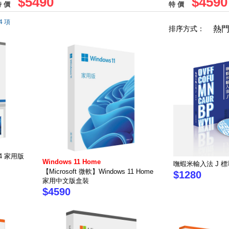
$5490
$4590
 價
特 價
4 項
排序方式：
熱
024 家用版
Windows 11 Home
嘸蝦米輸入法 J 標
【Microsoft 微軟】Windows 11 Home
$1280
家用中文版盒裝
$4590