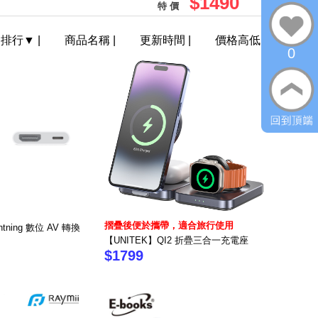
$1490
特 價
門排行
▼
|
商品名稱
|
更新時間
|
價格高低
0
摺疊後便於攜帶，適合旅行使用
htning 數位 AV 轉換
【UNITEK】QI2 折疊三合一充電座
$1799