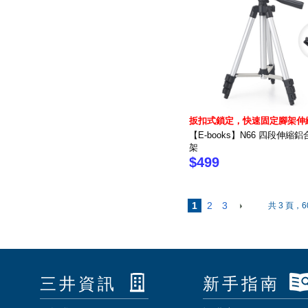
扳扣式鎖定，快速固定腳架伸
【E-books】N66 四段伸縮
架
$499
1
2
3
共 3 頁，6
三井資訊
新手指南