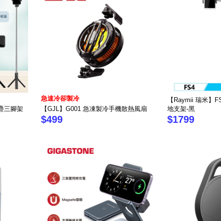
急速冷卻製冷
【Raymii 瑞米
折疊三腳架
【GJL】G001 急凍製冷手機散熱風扇
地支架-黑
$499
$1799