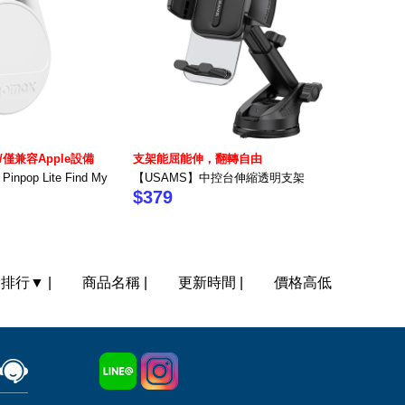
僅兼容Apple設備
支架能屈能伸，翻轉自由
pop Lite Find My
【USAMS】中控台伸縮透明支架
$379
門排行
▼
|
商品名稱
|
更新時間
|
價格高低