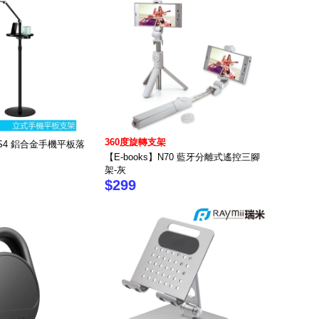
360度旋轉支架
】FS4 鋁合金手機平板落
【E-books】N70 藍牙分離式遙控三腳
架-灰
$299