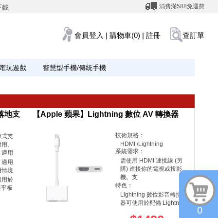
消費滿588免運費
下載
會員登入
|
購物車(0)
|
註冊
查訂單
電玩遊戲
智慧型手機/傳統手機
板落地支
【Apple 蘋果】Lightning 數位 AV 轉換器
技術規格：
節式支
HDMI /Lightning
耐用、
系統需求：
，適用
需使用 HDMI 連接線 (另
，適用
購) 連接你的電視或投影
用情境
機。支
適用於
特色：
與平板
Lightning 數位影音轉接
器可使用於配備 Lightn
0