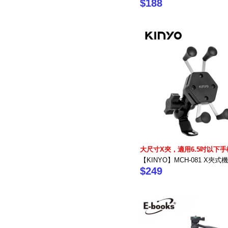
$188
大尺寸X夾，適用6.5吋以下手
【KINYO】MCH-081 X夾
$249