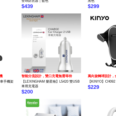
全球防丟器｜藍色
黑色
$439
$299
機
智能分流設計，雙口充電無需等待
萬向旋轉球設計，
式機車手機架
【LEXINGHAM 樂星翰】L5420 雙USB
【KINYO】CH0
車用充電器
$229
$200