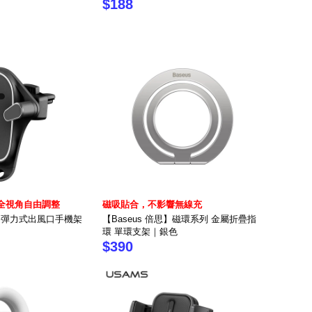
$188
全視角自由調整
磁吸貼合，不影響無線充
92 彈力式出風口手機架
【Baseus 倍思】磁環系列 金屬折疊指
環 單環支架｜銀色
$390