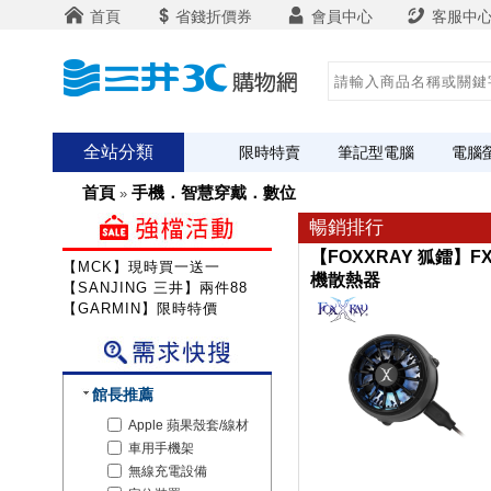
首頁
省錢折價券
會員中心
客服中
全站分類
限時特賣
筆記型電腦
電腦
首頁
手機．智慧穿戴．數位
»
暢銷排行
【FOXXRAY 狐鐳】FX
【MCK】現時買一送一
機散熱器
【SANJING 三井】兩件88折
【GARMIN】限時特價
館長推薦
Apple 蘋果殼套/線材
車用手機架
無線充電設備