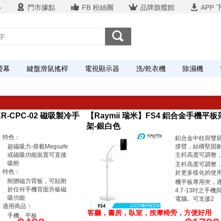
心
門市據點
FB 粉絲團
品牌旗艦館
APP 
螢幕
鍵盤滑鼠搖桿
電視顯示器
洗/乾衣機
除濕機
R-CPC-02 磁吸製冷手
【Raymii 瑞米】FS4 鋁合金手機平
架-銀白色
特色：
鋁合金中柱與雙
超磁吸力-搭載Megsafe
撐臂，結構堅固
或磁吸功能裝置可直接
主杆高度可調整
吸附
主杆高度可調整
特色：
於更多樣化的使
附贈磁力背板，可貼附
機平板專用夾，
於任何手機背面升級磁
4.7-13吋之手機
吸功能
電腦。可支援2
適用商品：
客廳，書房，臥室，按摩椅旁，方便好用
手機、平板