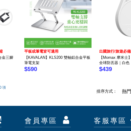
縮
平板或筆電皆可適用
出國旅行/旅遊必備/
鋁合金三腳
【KAVALAN】KLS200 雙軸鋁合金平板
【Momax 摩米士】Pin
筆電支架
全球防丟器｜白色
$590
$439
0 項
排序方式：
熱
會員專區
客服專區