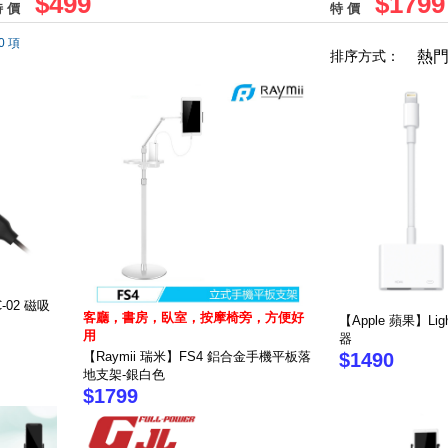
$499
$1799
 價
特 價
0 項
排序方式：
熱
-02 磁吸
客廳，書房，臥室，按摩椅旁，方便好
【Apple 蘋果】Lig
用
器
【Raymii 瑞米】FS4 鋁合金手機平板落
$1490
地支架-銀白色
$1799