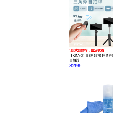
5段式自拍桿，靈活收縮
【KINYO】BSF-6570 輕量
自拍器
$299