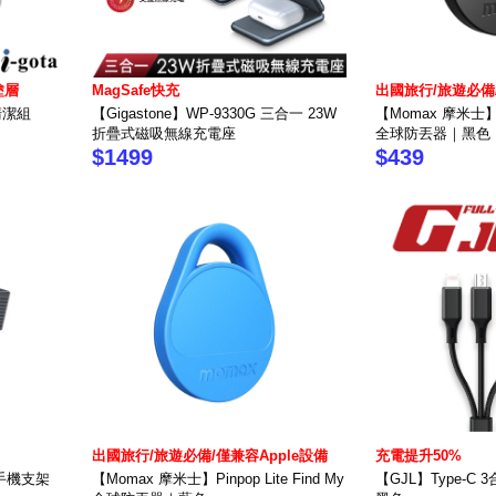
塗層
MagSafe快充
出國旅行/旅遊必備/
幕清潔組
【Gigastone】WP-9330G 三合一 23W
【Momax 摩米士】Pin
折疊式磁吸無線充電座
全球防丟器｜黑色
$1499
$439
出國旅行/旅遊必備/僅兼容Apple設備
充電提升50%
口手機支架
【Momax 摩米士】Pinpop Lite Find My
【GJL】Type-C 