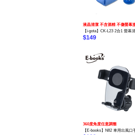
液晶清潔 不含酒精 不傷螢幕
【i-gota】CK-L23 2合1 螢
$149
360度角度任意調整
【E-books】N82 車用出風