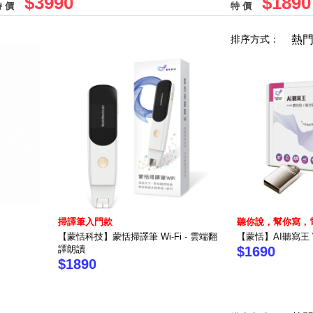
$3990
$1890
 價
特 價
排序方式：
熱
掃譯筆入門款
聽你說，幫你寫，
【蒙恬科技】蒙恬掃譯筆 Wi-Fi - 雲端翻
【蒙恬】AI聽寫王 W
譯朗讀
$1690
$1890