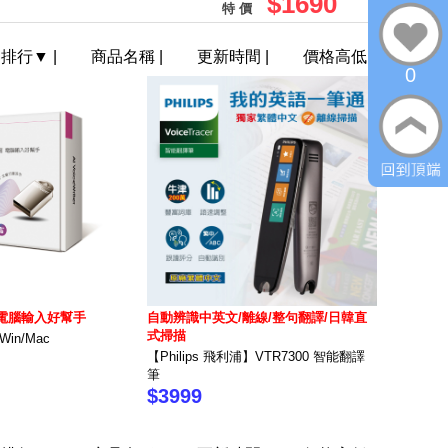
$1690
特 價
門排行
▼
|
商品名稱
|
更新時間
|
價格高低
0
電腦輸入好幫手
自動辨識中英文/離線/整句翻譯/日韓直
式掃描
in/Mac
【Philips 飛利浦】VTR7300 智能翻譯
筆
$3999