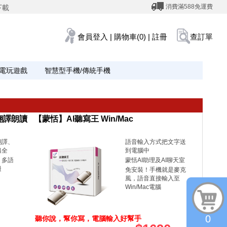
消費滿588免運費
下載
會員登入
|
購物車(0)
|
註冊
查訂單
電玩遊戲
智慧型手機/傳統手機
端翻譯朗讀
【蒙恬】AI聽寫王 Win/Mac
翻譯、
語音輸入方式把文字送
俱全
到電腦中
、多語
蒙恬AI助理及AI聊天室
礙
免安裝！手機就是麥克
風，語音直接輸入至
Win/Mac電腦
0
聽你說，幫你寫，電腦輸入好幫手