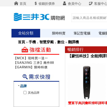
首頁
省錢折價券
會員中心
客服中
全站分類
限時特賣
筆記型電腦
電腦
首頁
手機．智慧穿戴．數位
翻譯機
»
»
暢銷排行
【蒙恬科技】全能掃譯
【MCK】現時買一送一
【SANJING 三井】兩件88折
【GARMIN】限時特價
品牌
其他品牌
豐富字典詞彙即掃即譯即