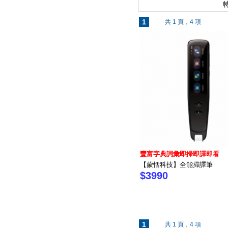
特
1
共 1 頁，4 項
豐富字典詞彙即掃即譯即看
【蒙恬科技】全能掃譯筆
$3990
1
共 1 頁，4 項