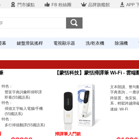
心
門市據點
FB 粉絲團
品牌旗艦館
APP 
螢幕
鍵盤滑鼠搖桿
電視顯示器
洗/乾衣機
除濕機
筆
【蒙恬科技】蒙恬掃譯筆 Wi-Fi - 雲
特色：
文本朗讀、整句
豐富字典詞彙即掃即譯
字典查詢，一應
即看(55國語系)
跨裝置、免安裝
特色：
系，輕鬆跨越障
掃描文字輸入電腦/手機
連線: Wi-Fi
(55國語系)
特色：
多行掃描翻譯(55國語系)
看
掃譯筆入門款