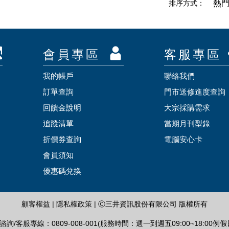
排序方式：
熱
會員專區
客服專區
我的帳戶
聯絡我們
訂單查詢
門市送修進度查詢
回饋金說明
大宗採購需求
追蹤清單
當期月刊型錄
折價券查詢
電腦安心卡
會員須知
優惠碼兌換
顧客權益
|
隱私權政策
| Ⓒ三井資訊股份有限公司 版權所有
詢/客服專線：0809-008-001(服務時間：週一到週五09:00~18:00例