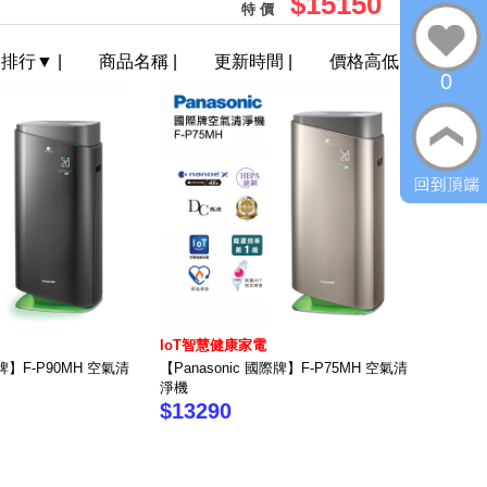
$15150
特 價
門排行
▼
|
商品名稱
|
更新時間
|
價格高低
0
IoT智慧健康家電
際牌】F-P90MH 空氣清
【Panasonic 國際牌】F-P75MH 空氣清
淨機
$13290