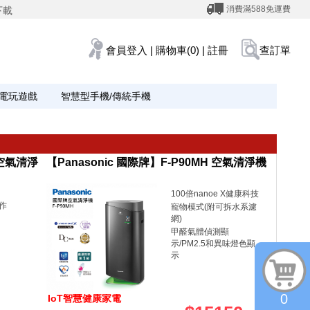
消費滿588免運費
下載
會員登入
|
購物車(0)
|
註冊
查訂單
電玩遊戲
智慧型手機/傳統手機
坪 空氣清淨
【Panasonic 國際牌】F-P90MH 空氣清淨機
100倍nanoe X健康科技
作
寵物模式(附可拆水系濾
網)
甲醛氣體偵測顯
示/PM2.5和異味燈色顯
示
0
IoT智慧健康家電