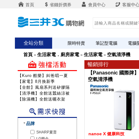
首頁
省錢折價券
會員中心
客服中
全站分類
限時特賣
筆記型電腦
電腦
首頁
生活家電．廚房家電
生活家電
空氣清淨機
»
»
»
暢銷排行
【Panasonic 國際牌】F
【Kuro 酷樂】糾爸唱一夏
空氣清淨機
【家電】8月換新季
【全館】風扇系列送矽膠隔熱組
【清淨機】全館送蠶絲涼被
【除濕機】全館送曬衣架
品牌
SHARP夏普
nanoe X 健康科技
LG樂金