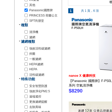
特
其他
Panasonic國際牌
1
共 1 頁，6 項
PRINCESS 荷蘭公主
SPT尚朋堂
種類
清淨機
濾網
濾網種類
強效活性碳濾網
抑菌
一般濾網
HEPA濾網
HEPA
活性碳濾網
nanoe X 健康科技
特殊功能
【Panasonic 國際牌】F-P50LH
系列 空氣清淨機
安全智慧防護
$8290
強效淨化PM2.5
遠端遙控
更換濾網提醒
去除異味