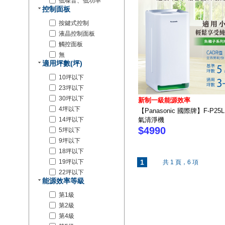
低噪音、低功率
控制面板
按鍵式控制
液晶控制面板
觸控面板
無
適用坪數(坪)
10坪以下
23坪以下
30坪以下
新制一級能源效率
4坪以下
【Panasonic 國際牌】F-P25L
14坪以下
氣清淨機
$4990
5坪以下
9坪以下
18坪以下
19坪以下
1
共 1 頁，6 項
22坪以下
能源效率等級
第1級
第2級
第4級