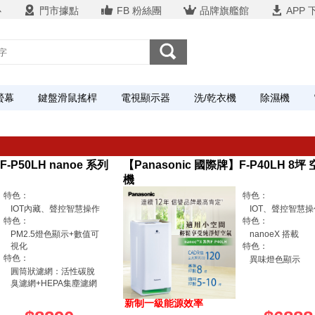
心
門市據點
FB 粉絲團
品牌旗艦館
APP 
螢幕
鍵盤滑鼠搖桿
電視顯示器
洗/乾衣機
除濕機
-P50LH nanoe 系列
【Panasonic 國際牌】F-P40LH 8
機
特色：
特色：
IOT內藏、聲控智慧操作
IOT、聲控智慧操
特色：
特色：
PM2.5燈色顯示+數值可
nanoeX 搭載
視化
特色：
特色：
異味燈色顯示
圓筒狀濾網：活性碳脫
臭濾網+HEPA集塵濾網
新制一級能源效率