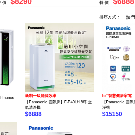
$8290
$6888
 價
特 價
排序方式：
熱
新制一級能源效率
IoT智慧健康家電
 nanoe
【Panasonic 國際牌】F-P40LH 8坪 空
【Panasonic 國
氣清淨機
淨機
$6888
$15150