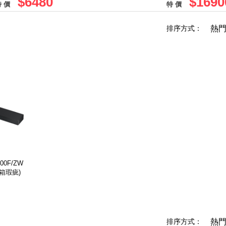
$6480
$1690
 價
特 價
排序方式：
熱
00F/ZW
外箱瑕疵)
排序方式：
熱