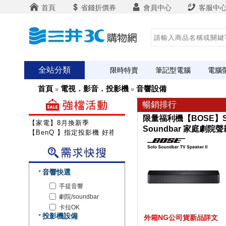
首頁
省錢折價券
會員中心
客服中
全站分類
限時特賣
筆記型電腦
電腦
首頁
電視．影音．投影機
音響設備
»
»
暢銷排行
限量福利機【BOSE】Sol
【家電】8月換新季
Soundbar 家庭劇院
【BenQ 】指定投影機 好禮雙重送
音響快選
手提音響
劇院/soundbar
卡拉OK
投影機設備
外箱NG公司貨新品詳文