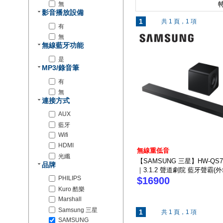
無
特
影音播放設備
1
共 1 頁，1 項
有
無
無線藍牙功能
是
MP3/錄音筆
有
無
連接方式
AUX
藍牙
Wifi
HDMI
無線重低音
光纖
【SAMSUNG 三星】HW-QS7
品牌
｜3.1.2 聲道劇院 藍牙聲霸(
PHILIPS
$16900
Kuro 酷樂
Marshall
Samsung 三星
1
共 1 頁，1 項
SAMSUNG