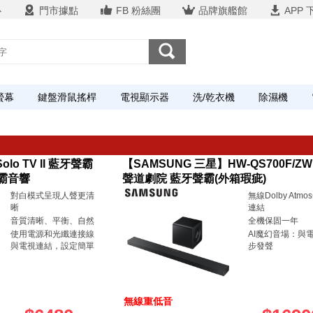
心
門市據點
FB 粉絲團
品牌旗艦館
APP 
螢幕
鍵盤滑鼠搖桿
電視顯示器
洗/乾衣機
除濕機
o TV II 藍牙聲霸
【SAMSUNG 三星】HW-QS700F/ZW｜
聲霸音響
聲道劇院 藍牙聲霸(外箱瑕疵)
對白模式呈現人聲更清
無線Dolby Atm
晰
連結
音質清晰、平衡、自然
全機保固一年
使用電源和光纖連接線
AI魔幻音場：與
與電視連結，設定簡單
步發聲
無線重低音