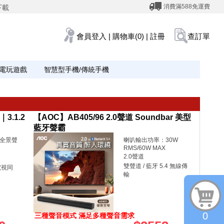
消費滿588免運費
下載
會員登入
|
購物車(0)
|
註冊
查訂單
電玩遊戲
智慧型手機/傳統手機
3.1.2
【AOC】AB405/96 2.0聲道 Soundbar 美型
藍牙聲霸
os全景聲
喇叭輸出功率：30W
RMS/60W MAX
2.0聲道
雙聲道 / 藍牙 5.4 無線傳
電視同
輸
0
三種聲音模式 滿足多種聲音需求