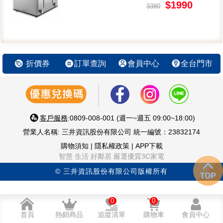
$1990
3380
折價券
訂單查詢
會員中心
全台門市
客戶服務
:0809-008-001 (週一~週五 09:00~18:00)
營業人名稱: 三井資訊股份有限公司 統一編號：23832174
購物須知
|
隱私權政策
|
APP下載
智慧 生活 好鄰居 嚴選優質3C家電
© 三井資訊股份有限公司版權所有
0
0
首頁
熱銷商品
追蹤清單
購物車
會員中心