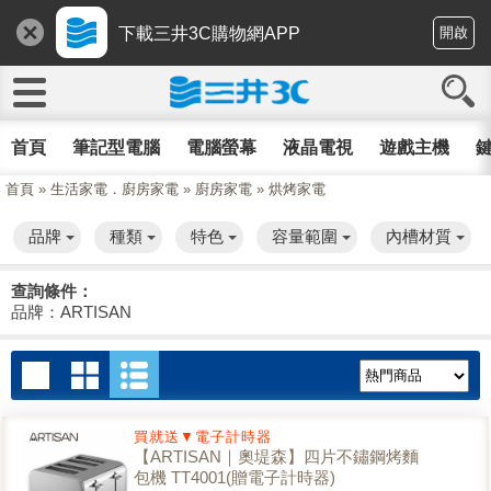
下載三井3C購物網APP
開啟
首頁
筆記型電腦
電腦螢幕
液晶電視
遊戲主機
鍵
首頁
»
生活家電．廚房家電
»
廚房家電
»
烘烤家電
品牌
種類
特色
容量範圍
內槽材質
查詢條件：
品牌：ARTISAN
買就送▼電子計時器
【ARTISAN｜奧堤森】四片不鏽鋼烤麵
包機 TT4001(贈電子計時器)