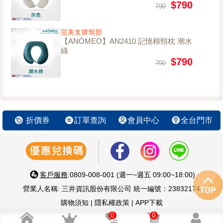
$790
790
完美支撐頸部
【ANÓMEO】AN2410 記憶棉頸枕 潮水
綠
$790
790
折價券
訂單查詢
會員中心
全台門市
客戶服務
:0809-008-001 (週一~週五 09:00~18:00)
營業人名稱: 三井資訊股份有限公司 統一編號：23832174
購物須知
|
隱私權政策
|
APP下載
智慧 生活 好鄰居 嚴選優質3C家電
0
0