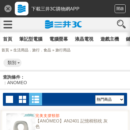
下載三井3C購物網APP
開啟
首頁
筆記型電腦
電腦螢幕
液晶電視
遊戲主機
鍵
首頁
»
生活用品．旅行．食品
»
旅行用品
類別
查詢條件：
：ANOMEO
完美支撐頸部
【ANÓMEO】AN2401 記憶棉頸枕 灰
色