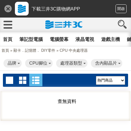
下載三井3C購物網APP
開啟
首頁
筆記型電腦
電腦螢幕
液晶電視
遊戲主機
鍵
首頁
»
顯卡．記憶體． DIY零件
»
CPU 中央處理器
品牌
CPU腳位
處理器類型
含內顯晶片
查無資料