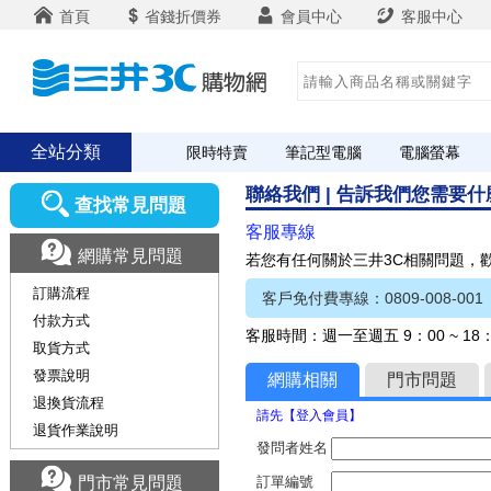
首頁
省錢折價券
會員中心
客服中心
全站分類
限時特賣
筆記型電腦
電腦螢幕
聯絡我們 | 告訴我們您需要
查找常見問題
客服專線
網購常見問題
若您有任何關於三井3C相關問題，
訂購流程
客戶免付費專線：0809-008-001
付款方式
客服時間：週一至週五 9：00 ~ 1
取貨方式
發票說明
網購相關
門市問題
退換貨流程
請先【登入會員】
退貨作業說明
發問者姓名
門市常見問題
訂單編號