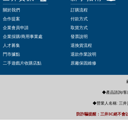
關於我們
訂購流程
合作提案
付款方式
企業會員申請
取貨方式
企業採購/商用事業處
發票說明
人才募集
退換貨流程
門市據點
退款作業說明
二手遊戲片收購店點
原廠保固維修
◆產品諮詢/客服
◆營業人名稱: 三井
防詐騙提醒：三井3C絕不會