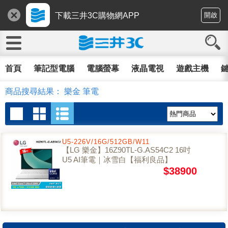
下載三井3C購物網APP
開啟
首頁
筆記型電腦
電腦螢幕
液晶電視
遊戲主機
鍵
商品搜尋結果： 樂金 筆電
U5-226V/16G/512GB/W11
【LG 樂金】16Z90TL-G.AS54C2 16吋
U5 AI筆電｜冰雪白【福利良品】
$38900