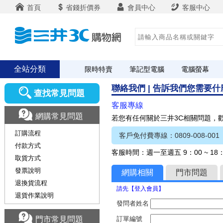
首頁
省錢折價券
會員中心
客服中心
全站分類
限時特賣
筆記型電腦
電腦螢幕
聯絡我們 | 告訴我們您需要
查找常見問題
客服專線
網購常見問題
若您有任何關於三井3C相關問題，
訂購流程
客戶免付費專線：0809-008-001
付款方式
客服時間：週一至週五 9：00 ~ 1
取貨方式
發票說明
網購相關
門市問題
退換貨流程
請先【登入會員】
退貨作業說明
發問者姓名
門市常見問題
訂單編號