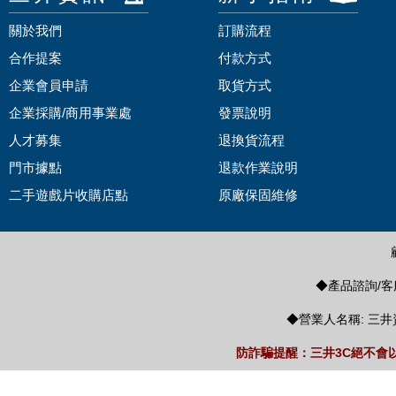
關於我們
訂購流程
合作提案
付款方式
企業會員申請
取貨方式
企業採購/商用事業處
發票說明
人才募集
退換貨流程
門市據點
退款作業說明
二手遊戲片收購店點
原廠保固維修
◆產品諮詢/客服
◆營業人名稱: 三井
防詐騙提醒：三井3C絕不會