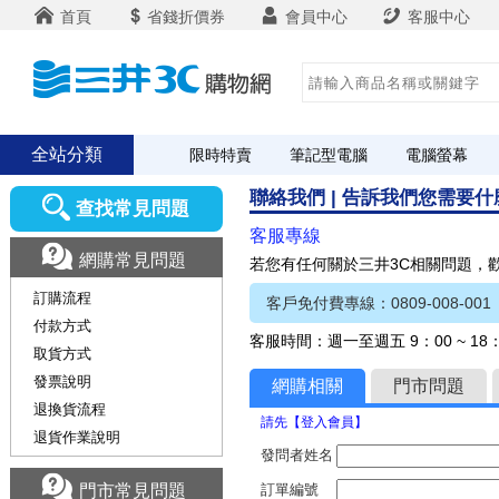
首頁
省錢折價券
會員中心
客服中心
全站分類
限時特賣
筆記型電腦
電腦螢幕
聯絡我們 | 告訴我們您需要
查找常見問題
客服專線
網購常見問題
若您有任何關於三井3C相關問題，
訂購流程
客戶免付費專線：0809-008-001
付款方式
客服時間：週一至週五 9：00 ~ 1
取貨方式
發票說明
網購相關
門市問題
退換貨流程
請先【登入會員】
退貨作業說明
發問者姓名
門市常見問題
訂單編號