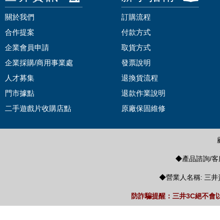
關於我們
訂購流程
合作提案
付款方式
企業會員申請
取貨方式
企業採購/商用事業處
發票說明
人才募集
退換貨流程
門市據點
退款作業說明
二手遊戲片收購店點
原廠保固維修
◆產品諮詢/客服
◆營業人名稱: 三井
防詐騙提醒：三井3C絕不會