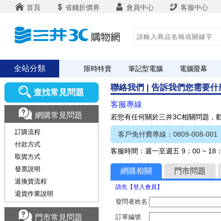
首頁
省錢折價券
會員中心
客服中心
全站分類
限時特賣
筆記型電腦
電腦螢幕
聯絡我們 | 告訴我們您需要
查找常見問題
客服專線
網購常見問題
若您有任何關於三井3C相關問題，
訂購流程
客戶免付費專線：0809-008-001
付款方式
客服時間：週一至週五 9：00 ~ 1
取貨方式
發票說明
網購相關
門市問題
退換貨流程
請先【登入會員】
退貨作業說明
發問者姓名
門市常見問題
訂單編號