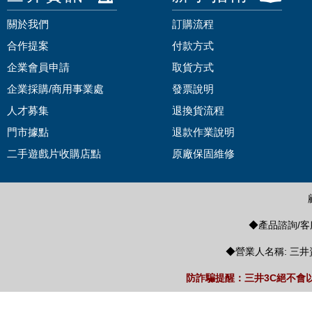
關於我們
訂購流程
合作提案
付款方式
企業會員申請
取貨方式
企業採購/商用事業處
發票說明
人才募集
退換貨流程
門市據點
退款作業說明
二手遊戲片收購店點
原廠保固維修
◆產品諮詢/客服
◆營業人名稱: 三井
防詐騙提醒：三井3C絕不會