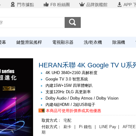
心
門市據點
FB 粉絲團
品牌旗艦館
APP 
螢幕
鍵盤滑鼠搖桿
電視顯示器
洗/乾衣機
除濕機
HERAN禾聯 4K Google TV U系
4K UHD 3840×2160 高解析度
Google TV 3.0 智慧系統
內建15W+15W 四單體喇叭
支援120Hz DLG 高更新率
Dolby Audio / Dolby Atmos / Dolby Vision
內建4組HDMI / 2組USB端子
本商品可使用折價券或其他優惠
取貨方式：
宅配
付款方式：
刷卡
| Pi 錢包
| LINE Pay
| AFTEE
期