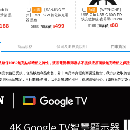
ech 羅
加購
【SANJING 三
加購
【WEPHONE】
USB-C to USB-C 60W PD
線滑鼠 黑
井】1A2C 67W 氮化鎵充電
快充數據線-夜幕黑/120cm
器 黑色
88
188
499
$169
加購價
$
$990
加購價
$
商品規格
保固及退換貨說明
門市貨況
確保100%無亮點或暗點之特性，液晶電視/顯示器多不提供液晶面板無亮暗點之保證
商品價值已受損，僅能以福利品出售，若非商品本身瑕疵而需退換貨，我方須收取價值
先確認訂購商品無誤，再行開機/使用，以免影響您的權利，祝您購物順心。(如原廠判定