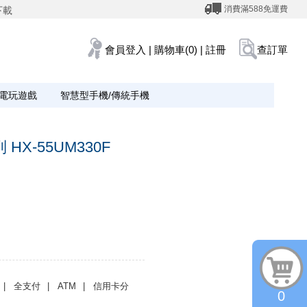
消費滿588免運費
下載
會員登入
|
購物車(0)
|
註冊
查訂單
電玩遊戲
智慧型手機/傳統手機
列 HX-55UM330F
| 全支付
| ATM
| 信用卡分
0