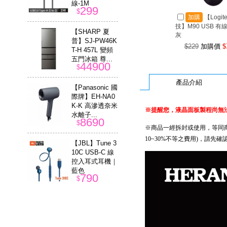
線-1M
299
$
加購
【Logit
技】M90 USB 有
【SHARP 夏
灰
普】SJ-PW46K
$229
加購價
$
T-H 457L 變頻
五門冰箱 尊...
44900
$
產品介紹
【Panasonic 國
際牌】EH-NA0
K-K 高滲透奈米
※提醒您，液晶面板製程尚無法
水離子...
8690
$
※商品一經拆封或使用，等同
10~30%不等之費用)，請
【JBL】Tune 3
10C USB-C 線
控入耳式耳機｜
藍色
790
$