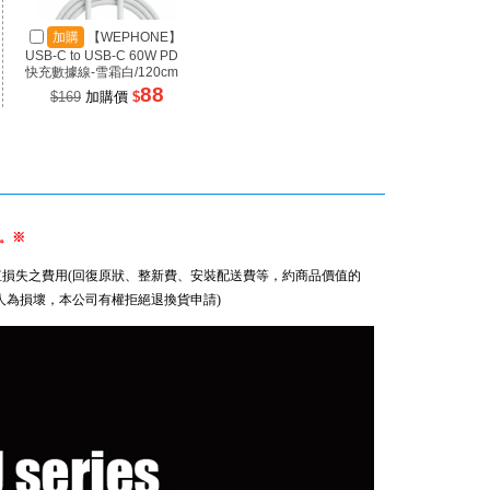
加購
【WEPHONE】
加購
【SANJING 三
加
USB-C to USB-C 60W PD
井】1A3C 100W 氮化鎵充
井】RP
快充數據線-雪霜白/120cm
電器 黑色
源 100
88
899
$169
加購價
$
$1699
加購價
$
$99
。※
損失之費用(回復原狀、整新費、安裝配送費等，約商品價值的
為人為損壞，本公司有權拒絕退換貨申請)