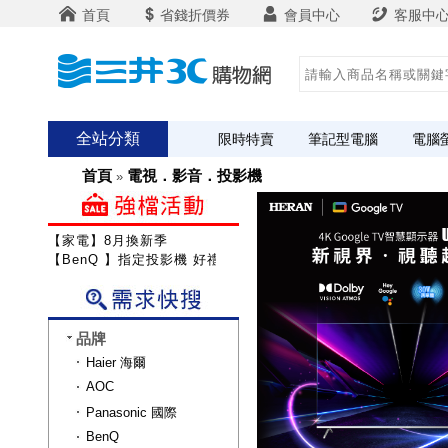
首頁
省錢折價券
會員中心
客服中
全站分類
限時特賣
筆記型電腦
電腦
首頁
電視．影音．投影機
»
【家電】8月換新季
【BenQ 】指定投影機 好禮雙重送
品牌
Haier 海爾
AOC
Panasonic 國際
BenQ