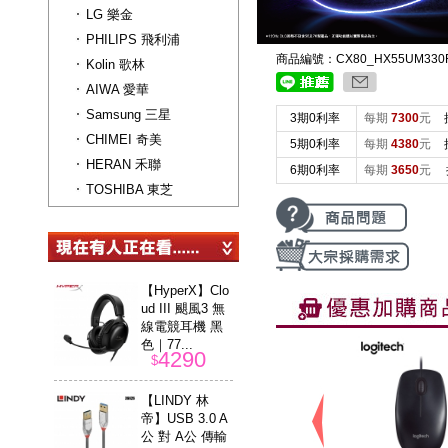
LG 樂金
PHILIPS 飛利浦
商品編號：CX80_HX55UM330
Kolin 歌林
AIWA 愛華
Samsung 三星
3期0利率
每期
7300
元
CHIMEI 奇美
5期0利率
每期
4380
元
HERAN 禾聯
6期0利率
每期
3650
元
TOSHIBA 東芝
【HyperX】Clo
ud III 颶風3 無
線電競耳機 黑
色｜77...
4290
$
【LINDY 林
帝】USB 3.0 A
公 對 A公 傳輸