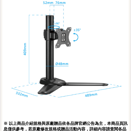
※ 以上商品介紹規格與原廠贈品依各品牌官網公告為主，本商品頁訊
息僅供參考，若原廠修改規格或贈品活動內容，詳細內容請查閱各品