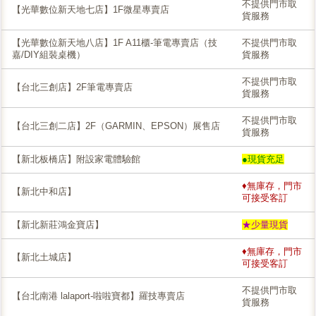
不提供門市取
【光華數位新天地七店】1F微星專賣店
貨服務
【光華數位新天地八店】1F A11櫃-筆電專賣店（技
不提供門市取
嘉/DIY組裝桌機）
貨服務
不提供門市取
【台北三創店】2F筆電專賣店
貨服務
不提供門市取
【台北三創二店】2F（GARMIN、EPSON）展售店
貨服務
【新北板橋店】附設家電體驗館
●現貨充足
♦無庫存，門市
【新北中和店】
可接受客訂
【新北新莊鴻金寶店】
★少量現貨
♦無庫存，門市
【新北土城店】
可接受客訂
不提供門市取
【台北南港 lalaport-啦啦寶都】羅技專賣店
貨服務