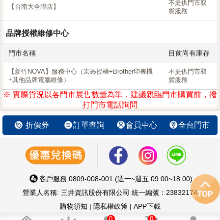
不提供門市取
【台南大全聯店】
貨服務
品牌授權維修中心
門市名稱
目前尚有庫存
【新竹NOVA】服務中心（宏碁授權+Brother印表機
不提供門市取
+其他品牌電腦維修）
貨服務
※ 實際貨況以各門市展售數量為準，建議親臨門市購買前，撥
打門市電話詢問
折價券
訂單查詢
會員中心
全台門市
客戶服務
:0809-008-001 (週一~週五 09:00~18:00)
營業人名稱: 三井資訊股份有限公司 統一編號：23832174
購物須知
|
隱私權政策
|
APP下載
智慧 生活 好鄰居 嚴選優質3C家電
0
0