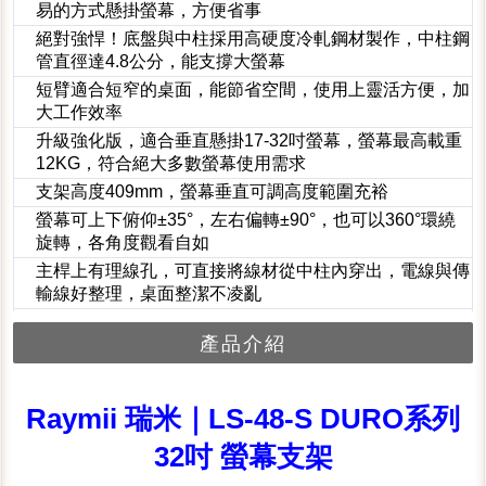
易的方式懸掛螢幕，方便省事
絕對強悍！底盤與中柱採用高硬度冷軋鋼材製作，中柱鋼
管直徑達4.8公分，能支撐大螢幕
短臂適合短窄的桌面，能節省空間，使用上靈活方便，加
大工作效率
升級強化版，適合垂直懸掛17-32吋螢幕，螢幕最高載重
12KG，符合絕大多數螢幕使用需求
支架高度409mm，螢幕垂直可調高度範圍充裕
螢幕可上下俯仰±35°，左右偏轉±90°，也可以360°環繞
旋轉，各角度觀看自如
主桿上有理線孔，可直接將線材從中柱內穿出，電線與傳
輸線好整理，桌面整潔不凌亂
產品介紹
Raymii 瑞米｜LS-48-S DURO系列
32吋 螢幕支架