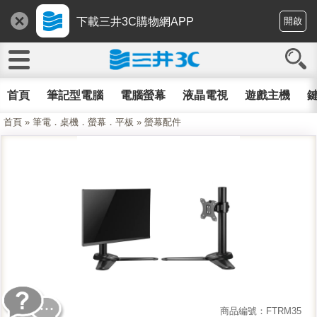
下載三井3C購物網APP
開啟
首頁
筆記型電腦
電腦螢幕
液晶電視
遊戲主機
鍵
首頁
»
筆電．桌機．螢幕．平板
»
螢幕配件
商品編號：FTRM35