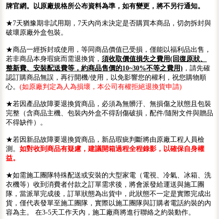
牌官網。以原廠規格所公布資料為準，如有變更，將不另行通知。
★7天猶豫期非試用期，7天內尚未決定是否購買本商品，切勿拆封與
破壞原廠外盒包裝。
★商品一經拆封或使用，等同商品價值已受損，僅能以福利品出售，
若非商品本身瑕疵而需退換貨，
須收取價值損失之費用(回復原狀、
整新費、安裝配送費等，約商品售價的10~30%不等之費用)
，請先確
認訂購商品無誤，再行開機/使用，以免影響您的權利，祝您購物順
心。
(如原廠判定為人為損壞，本公司有權拒絕退換貨申請)
★若因產品故障要退換貨商品，必須為無髒汙、無損傷之狀態且包裝
完整（含商品主機、包裝內外盒不得刮傷破損，配件/隨附文件與贈品
不得缺件）。
★若因新品故障要退換貨商品，新品瑕疵判斷將由原廠工程人員檢
測。
如對收到商品有疑慮，建議開箱過程全程錄影，以確保自身權
益。
★如需施工團隊特殊配送或安裝的大型家電（電視、冷氣、冰箱、洗
衣機等）收到消費者付款之訂單需求後，將會派發給運送與施工團
隊，當派單完成後，訂單狀態為出貨中，此狀態不一定是實際完成出
貨，僅代表發單至施工團隊，實際以施工團隊與訂購者電話約裝的內
容為主。 在3-5天工作天內，施工廠商將進行聯絡之約裝動作。