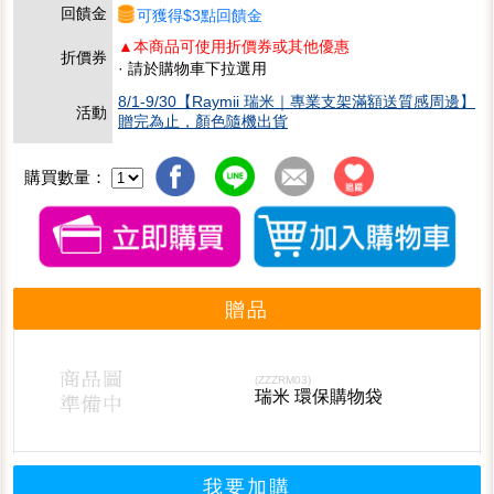
回饋金
可獲得$3點回饋金
▲本商品可使用折價券或其他優惠
折價券
· 請於購物車下拉選用
8/1-9/30【Raymii 瑞米｜專業支架滿額送質感周邊】
活動
贈完為止，顏色隨機出貨
購買數量：
贈品
(ZZZRM03)
瑞米 環保購物袋
我要加購