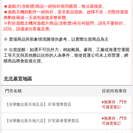
★遊戲片(含軟體)商品一經拆封視同購買，無法退換貨。
★遊戲主機與配件一經拆封，若非新品瑕疵、故障不良，仍堅持退貨
將酌收兩成～五成包裝復原整新費。
※對於遊戲主機與遊戲片商品(含軟體)有任何疑問，請先不要拆封，
試玩，請儘速向客服反應。
※ 賣場商品與形象情境圖僅供參考，以實際出貨商品為主
※ 出貨提醒：如遇不可抗外力，例如颱風、豪雨、工廠或海運空運罷
工等天災與其他難以抗拒的人為事件，致使貨運公司未上班營運，網
購商品將會延後出貨。
北北基宜地區
門市名稱
目前尚有庫存
♦無庫存，門市
【光華數位新天地五店】1F筆電專賣店
可接受客訂
♦無庫存，門市
【光華數位新天地六店】1F宏碁筆電專賣店
可接受客訂