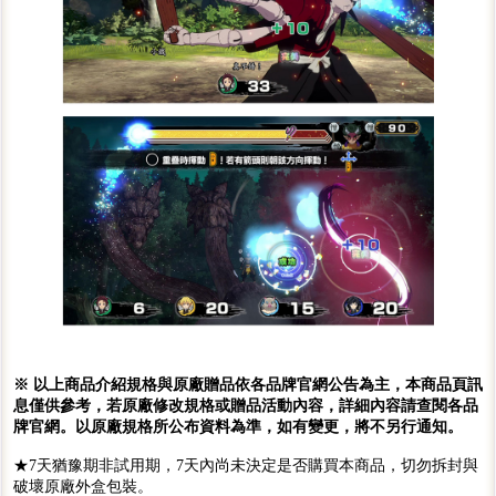
※ 以上商品介紹規格與原廠贈品依各品牌官網公告為主，本商品頁訊
息僅供參考，若原廠修改規格或贈品活動內容，詳細內容請查閱各品
牌官網。以原廠規格所公布資料為準，如有變更，將不另行通知。
★7天猶豫期非試用期，7天內尚未決定是否購買本商品，切勿拆封與
破壞原廠外盒包裝。