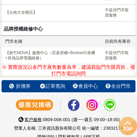
不提供門市取
【台南大全聯店】
貨服務
品牌授權維修中心
門市名稱
目前尚有庫存
【新竹NOVA】服務中心（宏碁授權+Brother印表機
不提供門市取
+其他品牌電腦維修）
貨服務
※ 實際貨況以各門市展售數量為準，建議親臨門市購買前，撥
打門市電話詢問
折價券
訂單查詢
會員中心
全台門市
客戶服務
:0809-008-001 (週一~週五 09:00~18:00)
營業人名稱: 三井資訊股份有限公司 統一編號：23832174
購物須知
|
隱私權政策
|
APP下載