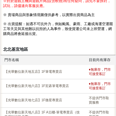
※對於遊戲主機與遊戲片商品(含軟體)有任何疑問，請先不要拆封，
試玩，請儘速向客服反應。
※ 賣場商品與形象情境圖僅供參考，以實際出貨商品為主
※ 出貨提醒：如遇不可抗外力，例如颱風、豪雨、工廠或海運空運罷
工等天災與其他難以抗拒的人為事件，致使貨運公司未上班營運，網
購商品將會延後出貨。
北北基宜地區
門市名稱
目前尚有庫存
♦無庫存，門市
【光華數位新天地五店】1F筆電專賣店
可接受客訂
♦無庫存，門市
【光華數位新天地六店】1F宏碁筆電專賣店
可接受客訂
不提供門市取
【光華數位新天地七店】1F微星專賣店
貨服務
【光華數位新天地八店】1F A11櫃-筆電專賣店（技
不提供門市取