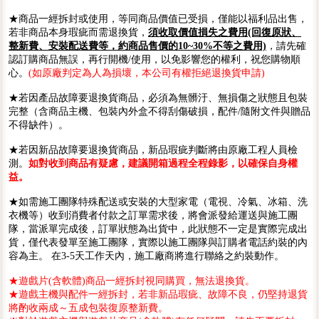
★商品一經拆封或使用，等同商品價值已受損，僅能以福利品出售，
若非商品本身瑕疵而需退換貨，
須收取價值損失之費用(回復原狀、
整新費、安裝配送費等，約商品售價的10~30%不等之費用)
，請先確
認訂購商品無誤，再行開機/使用，以免影響您的權利，祝您購物順
心。
(如原廠判定為人為損壞，本公司有權拒絕退換貨申請)
★若因產品故障要退換貨商品，必須為無髒汙、無損傷之狀態且包裝
完整（含商品主機、包裝內外盒不得刮傷破損，配件/隨附文件與贈品
不得缺件）。
★若因新品故障要退換貨商品，新品瑕疵判斷將由原廠工程人員檢
測。
如對收到商品有疑慮，建議開箱過程全程錄影，以確保自身權
益。
★如需施工團隊特殊配送或安裝的大型家電（電視、冷氣、冰箱、洗
衣機等）收到消費者付款之訂單需求後，將會派發給運送與施工團
隊，當派單完成後，訂單狀態為出貨中，此狀態不一定是實際完成出
貨，僅代表發單至施工團隊，實際以施工團隊與訂購者電話約裝的內
容為主。 在3-5天工作天內，施工廠商將進行聯絡之約裝動作。
★遊戲片(含軟體)商品一經拆封視同購買，無法退換貨。
★遊戲主機與配件一經拆封，若非新品瑕疵、故障不良，仍堅持退貨
將酌收兩成～五成包裝復原整新費。