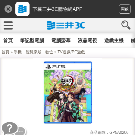
下載三井3C購物網APP
開啟
首頁
筆記型電腦
電腦螢幕
液晶電視
遊戲主機
鍵
首頁
»
手機．智慧穿戴．數位
»
TV遊戲/PC遊戲
商品編號：GP5A0206