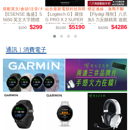
力切換扳機
搭配英文/倉頡/注音/大易
結合最新電競科技與職業選手共同開發
穩定連線，激戰不斷
【ESENSE 逸盛】S
【Logitech G】羅技
【Flydigi 飛智】八爪
5650 英文大字體標
G PRO X 2 SUPER
魚5 力反饋精英 遊戲
STRIKE 無線類比遊
準鍵盤 黑色
手把
$299
$5190
$4286
$299
$5190
$4286
戲滑鼠
通訊｜消費電子