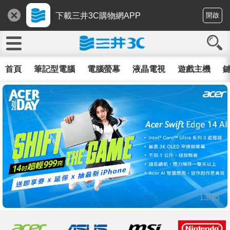
下載三井3C購物網APP
開啟
首頁
筆記型電腦
電腦螢幕
液晶電視
遊戲主機
鍵
13/15