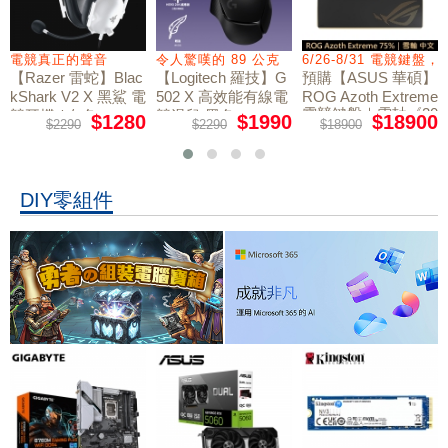
電競真正的聲音
令人驚嘆的 89 公克
6/26-8/31 電競鍵盤
【Razer 雷蛇】Blac
【Logitech 羅技】G
預購【ASUS 華碩】
kShark V2 X 黑鯊 電
502 X 高效能有線電
ROG Azoth Extreme
電競鍵盤｜雪軸《20
競耳機 / 白色
競滑鼠 黑色
$1280
$1990
$18900
$2290
$2290
$18900
周年限量版》
DIY零組件