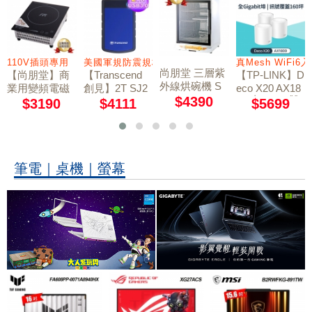
110V插頭專用
美國軍規防震規格
真Mesh WiFi
尚朋堂 三層紫
【尚朋堂】商
【Transcend
【TP-LINK】D
外線烘碗機 S
業用變頻電磁
創見】2T SJ2
eco X20 AX18
D-1566
$4390
00 真Mesh 雙
爐SR-100T(11
5H3B USB3.0
$3190
$4111
$5699
軍規防震硬碟
頻無線網狀路
0V插頭專用)
藍
由器 3入組
筆電｜桌機｜螢幕