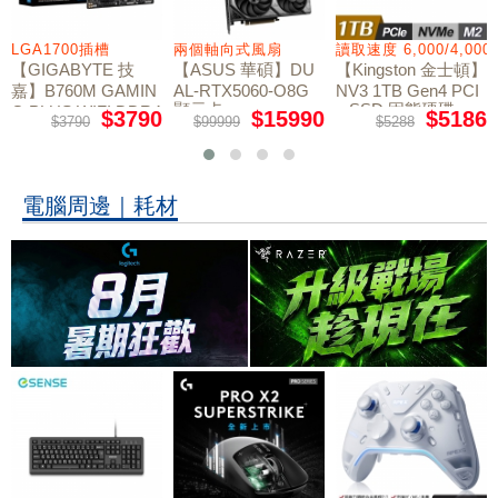
LGA1700插槽
兩個軸向式風扇
讀取速度 6,000/4,000
【GIGABYTE 技
【ASUS 華碩】DU
【Kingston 金士頓】
嘉】B760M GAMIN
AL-RTX5060-O8G
NV3 1TB Gen4 PCI
顯示卡
e SSD 固態硬碟
G PLUS WIFI DDR4
$3790
$15990
$5186
$3790
$99999
$5288
主機板
電腦周邊｜耗材