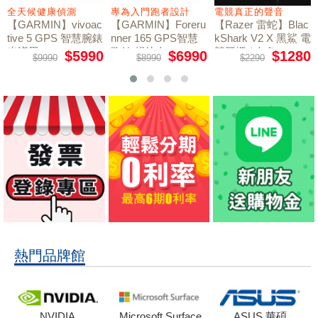
全天候健康偵測
專為入門跑者設計
電競真正的聲音
【GARMIN】vivoac
【GARMIN】Foreru
【Razer 雷蛇】Blac
tive 5 GPS 智慧腕錶
nner 165 GPS智慧
kShark V2 X 黑鯊 電
光譜黑
跑錶 暢快白
競耳機 / 白色
$5990
$6990
$1280
$9990
$8990
$2290
熱門品牌館
NVIDIA
Microsoft Surface
ASUS 華碩