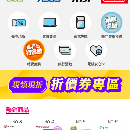
領券現折
電腦專區
家電專區
熱門遊戲預購
特賣搶購
銀行活動
電腦安心卡
熱銷商品
3
4
5
6
NO.
NO.
NO.
NO.