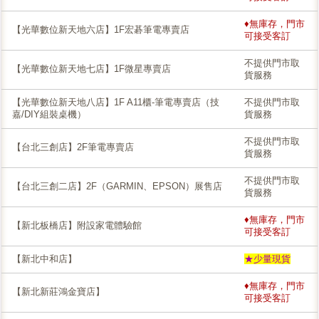
♦無庫存，門市
【光華數位新天地六店】1F宏碁筆電專賣店
可接受客訂
不提供門市取
【光華數位新天地七店】1F微星專賣店
貨服務
【光華數位新天地八店】1F A11櫃-筆電專賣店（技
不提供門市取
嘉/DIY組裝桌機）
貨服務
不提供門市取
【台北三創店】2F筆電專賣店
貨服務
不提供門市取
【台北三創二店】2F（GARMIN、EPSON）展售店
貨服務
♦無庫存，門市
【新北板橋店】附設家電體驗館
可接受客訂
【新北中和店】
★少量現貨
♦無庫存，門市
【新北新莊鴻金寶店】
可接受客訂