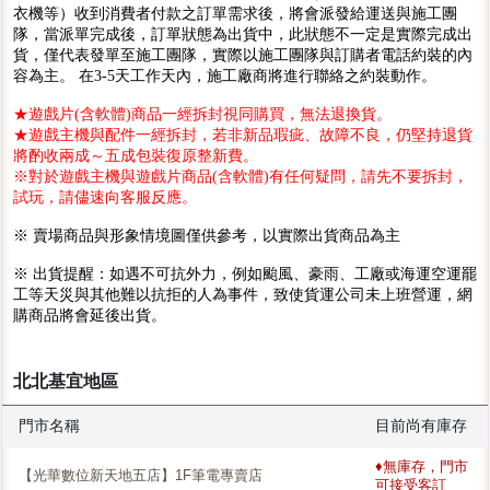
衣機等）收到消費者付款之訂單需求後，將會派發給運送與施工團
隊，當派單完成後，訂單狀態為出貨中，此狀態不一定是實際完成出
貨，僅代表發單至施工團隊，實際以施工團隊與訂購者電話約裝的內
容為主。 在3-5天工作天內，施工廠商將進行聯絡之約裝動作。
★遊戲片(含軟體)商品一經拆封視同購買，無法退換貨。
★遊戲主機與配件一經拆封，若非新品瑕疵、故障不良，仍堅持退貨
將酌收兩成～五成包裝復原整新費。
※對於遊戲主機與遊戲片商品(含軟體)有任何疑問，請先不要拆封，
試玩，請儘速向客服反應。
※ 賣場商品與形象情境圖僅供參考，以實際出貨商品為主
※ 出貨提醒：如遇不可抗外力，例如颱風、豪雨、工廠或海運空運罷
工等天災與其他難以抗拒的人為事件，致使貨運公司未上班營運，網
購商品將會延後出貨。
北北基宜地區
門市名稱
目前尚有庫存
♦無庫存，門市
【光華數位新天地五店】1F筆電專賣店
可接受客訂