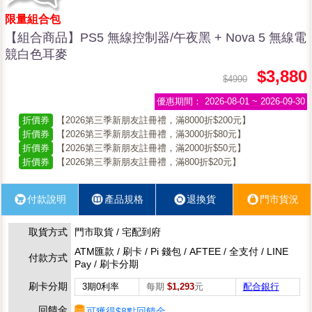
限量組合包
【組合商品】PS5 無線控制器/午夜黑 + Nova 5 無線電
競白色耳麥
$3,880
$4990
優惠期間：
2026-08-01 ~ 2026-09-30
折價券
【2026第三季新朋友註冊禮，滿8000折$200元】
折價券
【2026第三季新朋友註冊禮，滿3000折$80元】
折價券
【2026第三季新朋友註冊禮，滿2000折$50元】
折價券
【2026第三季新朋友註冊禮，滿800折$20元】
付款說明
產品規格
退換貨
門市貨況
取貨方式
門市取貨 / 宅配到府
ATM匯款 / 刷卡 / Pi 錢包 / AFTEE / 全支付 / LINE
付款方式
Pay / 刷卡分期
刷卡分期
3期0利率
每期
$1,293
元
配合銀行
回饋金
可獲得$8點回饋金