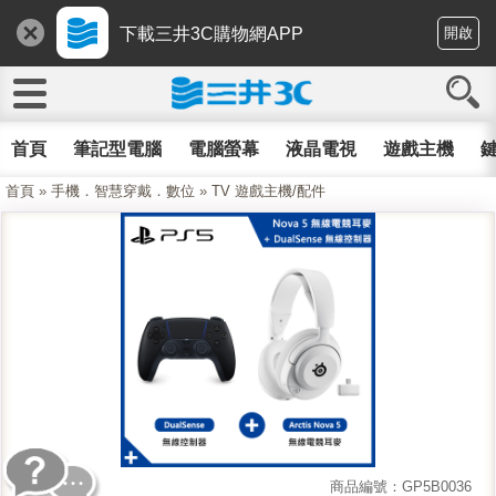
下載三井3C購物網APP
開啟
首頁
筆記型電腦
電腦螢幕
液晶電視
遊戲主機
鍵
首頁
»
手機．智慧穿戴．數位
»
TV 遊戲主機/配件
商品編號：GP5B0036