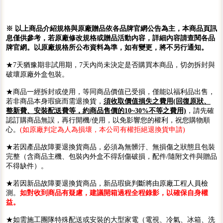
※ 以上商品介紹規格與原廠贈品依各品牌官網公告為主，本商品頁訊
息僅供參考，若原廠修改規格或贈品活動內容，詳細內容請查閱各品
牌官網。以原廠規格所公布資料為準，如有變更，將不另行通知。
★7天猶豫期非試用期，7天內尚未決定是否購買本商品，切勿拆封與
破壞原廠外盒包裝。
★商品一經拆封或使用，等同商品價值已受損，僅能以福利品出售，
若非商品本身瑕疵而需退換貨，
須收取價值損失之費用(回復原狀、
整新費、安裝配送費等，約商品售價的10~30%不等之費用)
，請先確
認訂購商品無誤，再行開機/使用，以免影響您的權利，祝您購物順
心。
(如原廠判定為人為損壞，本公司有權拒絕退換貨申請)
★若因產品故障要退換貨商品，必須為無髒汙、無損傷之狀態且包裝
完整（含商品主機、包裝內外盒不得刮傷破損，配件/隨附文件與贈品
不得缺件）。
★若因新品故障要退換貨商品，新品瑕疵判斷將由原廠工程人員檢
測。
如對收到商品有疑慮，建議開箱過程全程錄影，以確保自身權
益。
★如需施工團隊特殊配送或安裝的大型家電（電視、冷氣、冰箱、洗