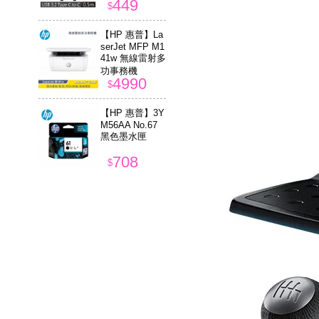
449
$
【HP 惠普】La
serJet MFP M1
41w 無線雷射多
功事務機
4990
$
【HP 惠普】3Y
M56AA No.67
黑色墨水匣
708
$