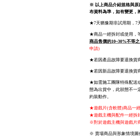
※ 以上商品介紹規格與
布資料為準，如有變更，
★7天猶豫期非試用期，
★商品一經拆封或使用，
商品售價的10~30%不等之
申請)
★若因產品故障要退換貨
★若因新品故障要退換貨
★如需施工團隊特殊配送
態為出貨中，此狀態不一
約裝動作。
★遊戲片(含軟體)商品一
★遊戲主機與配件一經拆
※對於遊戲主機與遊戲片
※ 賣場商品與形象情境