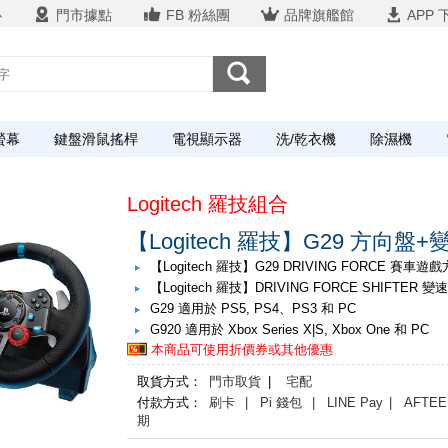
心
門市據點
FB 粉絲團
品牌旗艦館
APP 
螢幕
鍵盤滑鼠搖桿
電視顯示器
洗/乾衣機
除濕機
Logitech 羅技組合
【Logitech 羅技】G29 方向盤
【Logitech 羅技】G29 DRIVING FORCE 賽車遊戲
【Logitech 羅技】DRIVING FORCE SHIFTER 變速
G29 適用於 PS5, PS4、PS3 和 PC
G920 適用於 Xbox Series X|S, Xbox One 和 PC
本商品可使用折價券或其他優惠
取貨方式：
門市取貨
|
宅配
付款方式：
刷卡
| Pi 錢包
| LINE Pay
| AFTEE
期