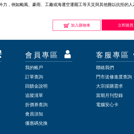
抗外力，例如颱風、豪雨、工廠或海運空運罷工等天災與其他難以抗拒的人
加入購物車
立即購買
會員專區
客服專區
我的帳戶
聯絡我們
訂單查詢
門市送修進度查詢
回饋金說明
大宗採購需求
追蹤清單
當期月刊型錄
折價券查詢
電腦安心卡
會員須知
優惠碼兌換