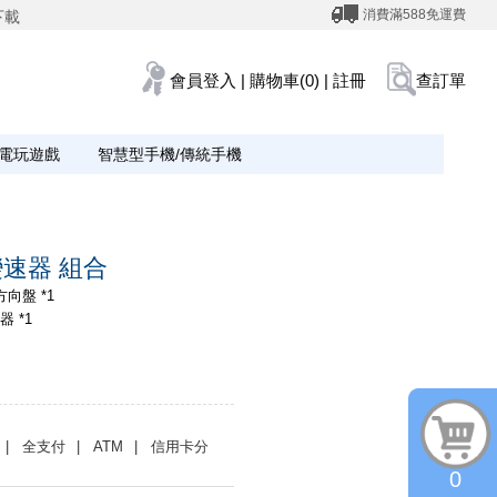
消費滿588免運費
下載
會員登入
|
購物車(0)
|
註冊
查訂單
電玩遊戲
智慧型手機/傳統手機
+變速器 組合
方向盤 *1
器 *1
| 全支付
| ATM
| 信用卡分
0