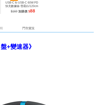
USB-C to USB-C 60W PD
井】1A3C 100W 氮化鎵充
井】RP
快充數據線-雪霜白/120cm
電器 黑色
源 100
88
899
$169
加購價
$
$1699
加購價
$
$99
明
門市貨況
方向盤+變速器》