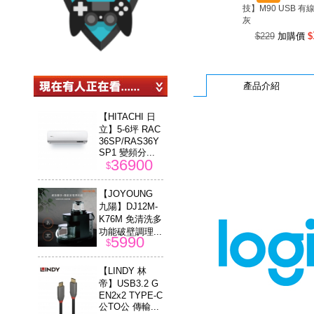
技】M90 USB 有
灰
$229
加購價
$
產品介紹
【HITACHI 日
立】5-6坪 RAC
36SP/RAS36Y
SP1 變頻分...
36900
$
【JOYOUNG
九陽】DJ12M-
K76M 免清洗多
功能破壁調理...
5990
$
【LINDY 林
帝】USB3.2 G
EN2x2 TYPE-C
公TO公 傳輸...