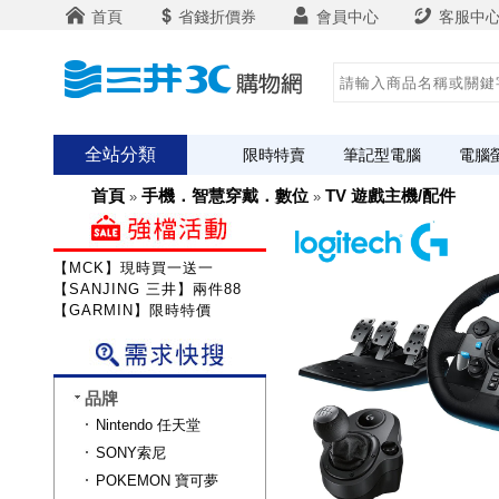
首頁
省錢折價券
會員中心
客服中
全站分類
限時特賣
筆記型電腦
電腦
首頁
手機．智慧穿戴．數位
TV 遊戲主機/配件
»
»
【MCK】現時買一送一
【SANJING 三井】兩件88折
【GARMIN】限時特價
品牌
Nintendo 任天堂
SONY索尼
POKEMON 寶可夢