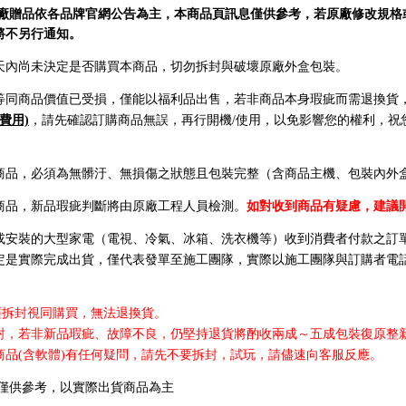
原廠贈品依各品牌官網公告為主，本商品頁訊息僅供參考，若原廠修改規格
將不另行通知。
7天內尚未決定是否購買本商品，切勿拆封與破壞原廠外盒包裝。
等同商品價值已受損，僅能以福利品出售，若非商品本身瑕疵而需退換貨
費用)
，請先確認訂購商品無誤，再行開機/使用，以免影響您的權利，祝
商品，必須為無髒汙、無損傷之狀態且包裝完整（含商品主機、包裝內外盒
商品，新品瑕疵判斷將由原廠工程人員檢測。
如對收到商品有疑慮，建議
或安裝的大型家電（電視、冷氣、冰箱、洗衣機等）收到消費者付款之訂
定是實際完成出貨，僅代表發單至施工團隊，實際以施工團隊與訂購者電話約
經拆封視同購買，無法退換貨。
封，若非新品瑕疵、故障不良，仍堅持退貨將酌收兩成～五成包裝復原整
商品(含軟體)有任何疑問，請先不要拆封，試玩，請儘速向客服反應。
圖僅供參考，以實際出貨商品為主