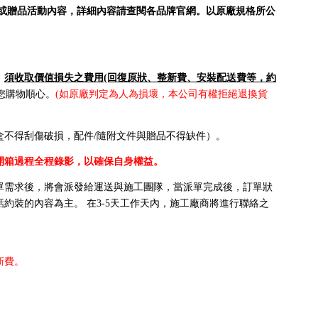
或贈品活動內容，詳細內容請查閱各品牌官網。以原廠規格所公
，
須收取價值損失之費用(回復原狀、整新費、安裝配送費等，約
您購物順心。
(如原廠判定為人為損壞，本公司有權拒絕退換貨
不得刮傷破損，配件/隨附文件與贈品不得缺件）。
開箱過程全程錄影，以確保自身權益。
單需求後，將會派發給運送與施工團隊，當派單完成後，訂單狀
裝的內容為主。 在3-5天工作天內，施工廠商將進行聯絡之
新費。