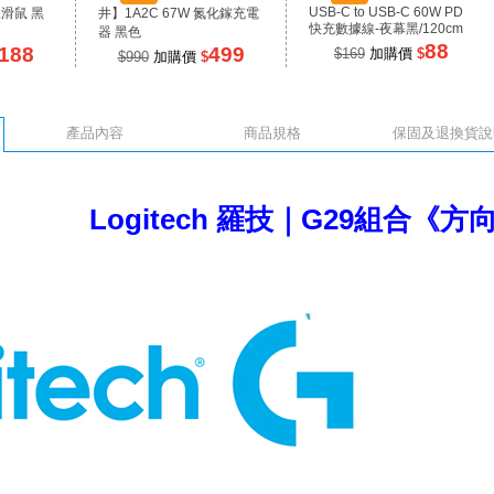
USB-C to USB-C 60W PD
線滑鼠 黑
井】1A2C 67W 氮化鎵充電
快充數據線-夜幕黑/120cm
器 黑色
88
188
499
$169
加購價
$
$990
加購價
$
產品內容
商品規格
保固及退換貨說
Logitech 羅技｜G29組合《