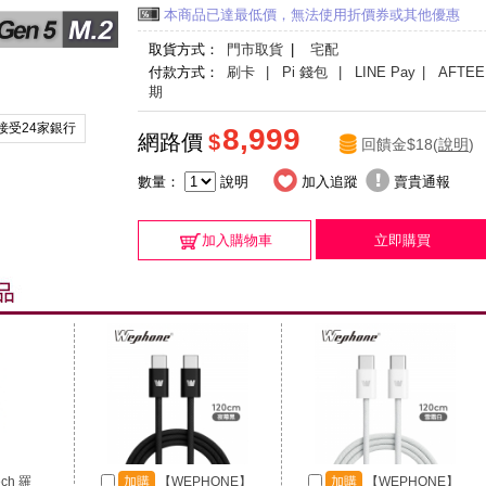
本商品已達最低價，無法使用折價券或其他優惠
取貨方式：
門市取貨
|
宅配
付款方式：
刷卡
| Pi 錢包
| LINE Pay
| AFTEE
期
接受24家銀行
8,999
網路價
$
回饋金$18(
說明
)
數量：
說明
加入追蹤
賣貴通報
加入購物車
立即購買
ech 羅
加購
【WEPHONE】
加購
【WEPHONE】