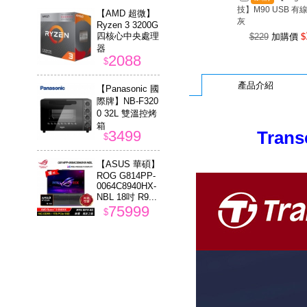
技】M90 USB 有
【AMD 超微】
灰
Ryzen 3 3200G
四核心中央處理
$229
加購價
$
器
2088
$
產品介紹
【Panasonic 國
際牌】NB-F320
0 32L 雙溫控烤
箱
3499
Tran
$
【ASUS 華碩】
ROG G814PP-
0064C8940HX-
NBL 18吋 R9...
75999
$