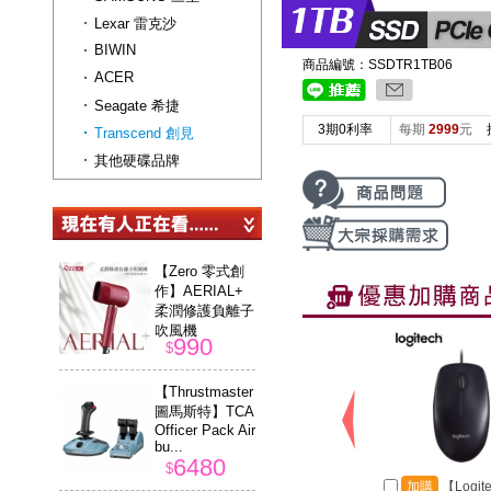
Lexar 雷克沙
BIWIN
商品編號：SSDTR1TB06
ACER
Seagate 希捷
3期0利率
每期
2999
元
Transcend 創見
其他硬碟品牌
【Zero 零式創
作】AERIAL+
柔潤修護負離子
吹風機
990
$
【Thrustmaster
圖馬斯特】TCA
Officer Pack Air
bu...
6480
$
加購
【Logit