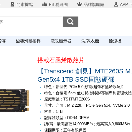
心
門市據點
FB 粉絲團
品牌旗艦館
APP 
螢幕
鍵盤滑鼠搖桿
電視顯示器
洗/乾衣機
除濕機
搭載石墨烯散熱片
【Transcend 創見】MTE260S M.2
Gen5x4 1TB SSD固態硬碟
特色：新世代 PCIe 5.0 頻寬/超薄石墨烯散熱片
特色：台積電 6nm 低功耗控制器/專屬專利管理軟體
原廠型號：TS1TMTE260S
尺寸、介面：M.2 228、 PCIe Gen 5x4, NVMe 2.0
容量：1TB
記憶體類型：DDR4 DRAM
讀/寫：最高讀取14,000MB/s ; 最高寫入9,800MB/s
保固期限：五年有限保固