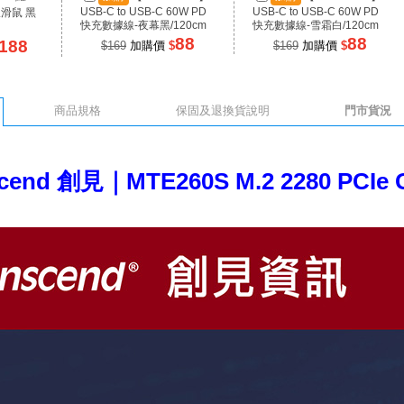
USB-C to USB-C 60W PD
USB-C to USB-C 60W PD
線滑鼠 黑
快充數據線-夜幕黑/120cm
快充數據線-雪霜白/120cm
88
88
188
$169
加購價
$
$169
加購價
$
商品規格
保固及退換貨說明
門市貨況
scend 創見｜MTE260S M.2 2280 PCI