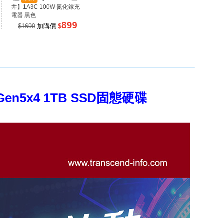
井】1A3C 100W 氮化鎵充
井】1A2C 67W 氮化鎵充電
井】RP
電器 黑色
器 黑色
源 100
899
499
$1699
加購價
$
$990
加購價
$
$99
e Gen5x4 1TB SSD固態硬碟