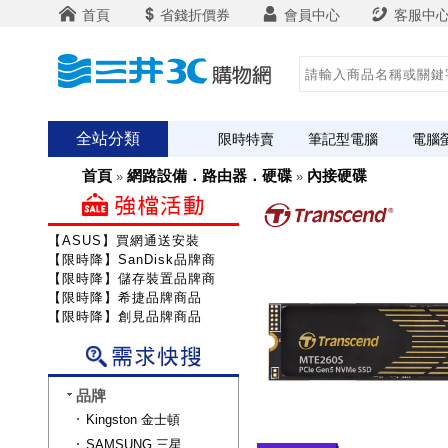
首頁
省錢折價券
會員中心
客服中
全站分類
限時特賣
筆記型電腦
電腦
首頁
網路設備．路由器．硬碟
內接硬碟
»
»
【ASUS】買網通送安裝
【限時降】SanDisk品牌商品
【限時降】儲存裝置品牌商品
【限時降】希捷品牌商品
【限時降】創見品牌商品
品牌
Kingston 金士頓
SAMSUNG 三星