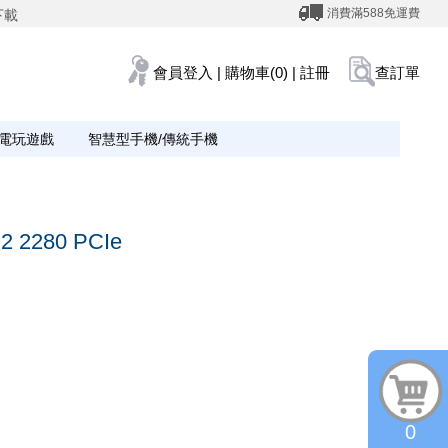
消費滿588免運費
下載
會員登入
|
購物車(0)
|
註冊
查訂單
電玩遊戲
智慧型手機/傳統手機
 2280 PCIe
0