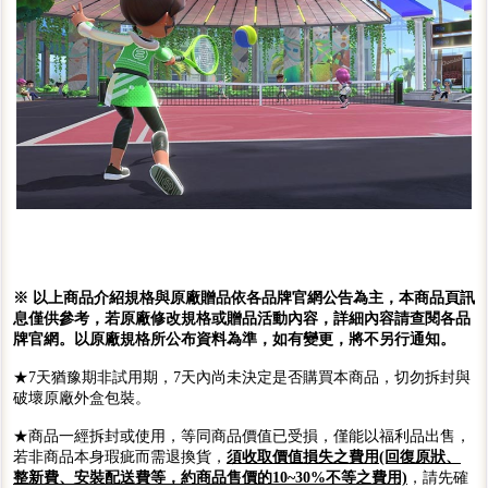
※ 以上商品介紹規格與原廠贈品依各品牌官網公告為主，本商品頁訊
息僅供參考，若原廠修改規格或贈品活動內容，詳細內容請查閱各品
牌官網。以原廠規格所公布資料為準，如有變更，將不另行通知。
★7天猶豫期非試用期，7天內尚未決定是否購買本商品，切勿拆封與
破壞原廠外盒包裝。
★商品一經拆封或使用，等同商品價值已受損，僅能以福利品出售，
若非商品本身瑕疵而需退換貨，
須收取價值損失之費用(回復原狀、
整新費、安裝配送費等，約商品售價的10~30%不等之費用)
，請先確