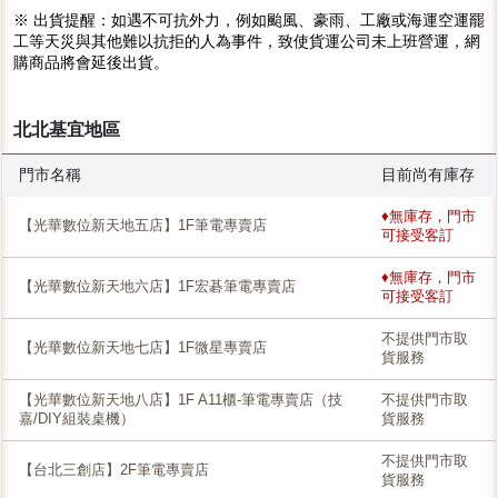
※ 出貨提醒：如遇不可抗外力，例如颱風、豪雨、工廠或海運空運罷
工等天災與其他難以抗拒的人為事件，致使貨運公司未上班營運，網
購商品將會延後出貨。
北北基宜地區
門市名稱
目前尚有庫存
♦無庫存，門市
【光華數位新天地五店】1F筆電專賣店
可接受客訂
♦無庫存，門市
【光華數位新天地六店】1F宏碁筆電專賣店
可接受客訂
不提供門市取
【光華數位新天地七店】1F微星專賣店
貨服務
【光華數位新天地八店】1F A11櫃-筆電專賣店（技
不提供門市取
嘉/DIY組裝桌機）
貨服務
不提供門市取
【台北三創店】2F筆電專賣店
貨服務