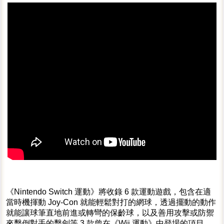
《Nintendo Switch 運動》將收錄 6 款運動遊戲，包含在適
當時機揮動 Joy-Con 就能輕鬆對打的網球，透過擺動的動作
就能讓球筆直地前進或轉彎的保齡球，以及善用攻擊或防禦
來擊倒對手的擊劍等 3 款曾在《Wii 運動》中登場的項目