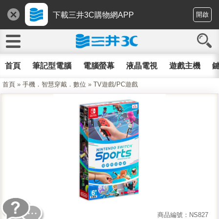
下載三井3C購物網APP
開啟
首頁
筆記型電腦
電腦螢幕
液晶電視
遊戲主機
鍵
首頁
»
手機．智慧穿戴．數位
»
TV遊戲/PC遊戲
商品編號：NS827