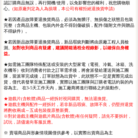
認訂購商品無誤，再行開機/使用，以免影響您的權利，祝您購物順
心。
(如原廠判定為人為損壞，本公司有權拒絕退換貨申請)
★若因產品故障要退換貨商品，必須為無髒汙、無損傷之狀態且包裝
完整（含商品主機、包裝內外盒不得刮傷破損，配件/隨附文件與贈品
不得缺件）。
★若因新品故障要退換貨商品，新品瑕疵判斷將由原廠工程人員檢
測。
如對收到商品有疑慮，建議開箱過程全程錄影，以確保自身權
益。
★如需施工團隊特殊配送或安裝的大型家電（電視、冷氣、冰箱、洗
衣機等）收到消費者付款之訂單需求後，將會派發給運送與施工團
隊，當派單完成後，訂單狀態為出貨中，此狀態不一定是實際完成出
貨，僅代表發單至施工團隊，實際以施工團隊與訂購者電話約裝的內
容為主。 在3-5天工作天內，施工廠商將進行聯絡之約裝動作。
★遊戲片(含軟體)商品一經拆封視同購買，無法退換貨。
★遊戲主機與配件一經拆封，若非新品瑕疵、故障不良，仍堅持退貨
將酌收兩成～五成包裝復原整新費。
※對於遊戲主機與遊戲片商品(含軟體)有任何疑問，請先不要拆封，
試玩，請儘速向客服反應。
※ 賣場商品與形象情境圖僅供參考，以實際出貨商品為主