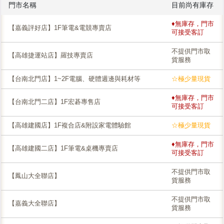
門市名稱
目前尚有庫存
♦無庫存，門市
【嘉義評好店】1F筆電&電競專賣店
可接受客訂
不提供門市取
【高雄捷運站店】羅技專賣店
貨服務
【台南北門店】1~2F電腦、硬體週邊與耗材等
☆極少量現貨
♦無庫存，門市
【台南北門二店】1F宏碁專售店
可接受客訂
【高雄建國店】1F複合店&附設家電體驗館
☆極少量現貨
♦無庫存，門市
【高雄建國二店】1F筆電&桌機專賣店
可接受客訂
不提供門市取
【鳳山大全聯店】
貨服務
不提供門市取
【嘉義大全聯店】
貨服務