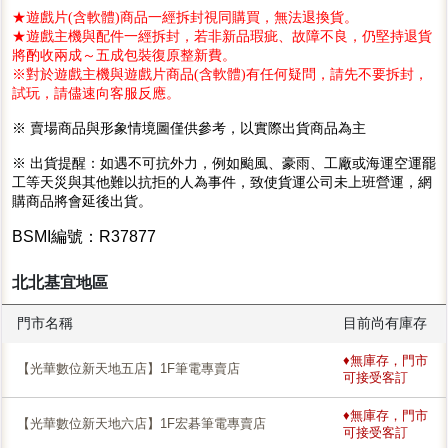
★遊戲片(含軟體)商品一經拆封視同購買，無法退換貨。
★遊戲主機與配件一經拆封，若非新品瑕疵、故障不良，仍堅持退貨
將酌收兩成～五成包裝復原整新費。
※對於遊戲主機與遊戲片商品(含軟體)有任何疑問，請先不要拆封，
試玩，請儘速向客服反應。
※ 賣場商品與形象情境圖僅供參考，以實際出貨商品為主
※ 出貨提醒：如遇不可抗外力，例如颱風、豪雨、工廠或海運空運罷
工等天災與其他難以抗拒的人為事件，致使貨運公司未上班營運，網
購商品將會延後出貨。
BSMI編號：R37877
北北基宜地區
門市名稱
目前尚有庫存
♦無庫存，門市
【光華數位新天地五店】1F筆電專賣店
可接受客訂
♦無庫存，門市
【光華數位新天地六店】1F宏碁筆電專賣店
可接受客訂