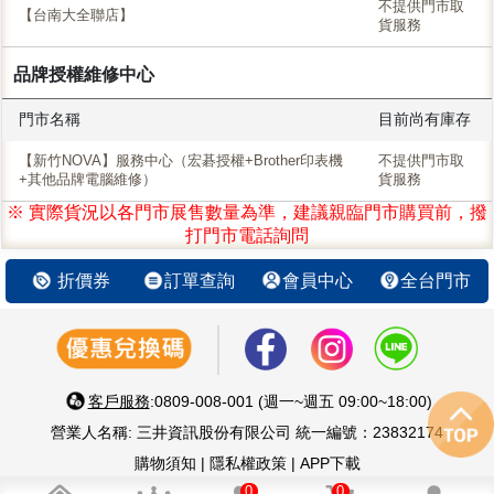
不提供門市取
【台南大全聯店】
貨服務
品牌授權維修中心
門市名稱
目前尚有庫存
【新竹NOVA】服務中心（宏碁授權+Brother印表機
不提供門市取
+其他品牌電腦維修）
貨服務
※ 實際貨況以各門市展售數量為準，建議親臨門市購買前，撥
打門市電話詢問
折價券
訂單查詢
會員中心
全台門市
客戶服務
:0809-008-001 (週一~週五 09:00~18:00)
營業人名稱: 三井資訊股份有限公司 統一編號：23832174
購物須知
|
隱私權政策
|
APP下載
智慧 生活 好鄰居 嚴選優質3C家電
0
0