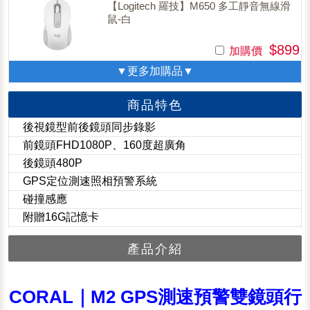
【Logitech 羅技】M650 多工靜音無線滑
鼠-白
$899
加購價
▼更多加購品▼
商品特色
後視鏡型前後鏡頭同步錄影
前鏡頭FHD1080P、160度超廣角
後鏡頭480P
GPS定位測速照相預警系統
碰撞感應
附贈16G記憶卡
產品介紹
CORAL｜M2 GPS測速預警雙鏡頭行