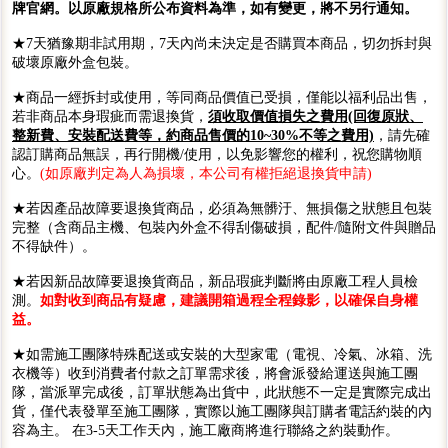
牌官網。以原廠規格所公布資料為準，如有變更，將不另行通知。
★7天猶豫期非試用期，7天內尚未決定是否購買本商品，切勿拆封與
破壞原廠外盒包裝。
★商品一經拆封或使用，等同商品價值已受損，僅能以福利品出售，
若非商品本身瑕疵而需退換貨，
須收取價值損失之費用(回復原狀、
整新費、安裝配送費等，約商品售價的10~30%不等之費用)
，請先確
認訂購商品無誤，再行開機/使用，以免影響您的權利，祝您購物順
心。
(如原廠判定為人為損壞，本公司有權拒絕退換貨申請)
★若因產品故障要退換貨商品，必須為無髒汙、無損傷之狀態且包裝
完整（含商品主機、包裝內外盒不得刮傷破損，配件/隨附文件與贈品
不得缺件）。
★若因新品故障要退換貨商品，新品瑕疵判斷將由原廠工程人員檢
測。
如對收到商品有疑慮，建議開箱過程全程錄影，以確保自身權
益。
★如需施工團隊特殊配送或安裝的大型家電（電視、冷氣、冰箱、洗
衣機等）收到消費者付款之訂單需求後，將會派發給運送與施工團
隊，當派單完成後，訂單狀態為出貨中，此狀態不一定是實際完成出
貨，僅代表發單至施工團隊，實際以施工團隊與訂購者電話約裝的內
容為主。 在3-5天工作天內，施工廠商將進行聯絡之約裝動作。