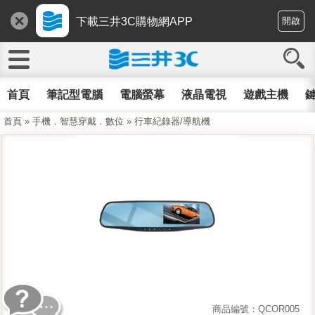
下載三井3C購物網APP
開啟
首頁
筆記型電腦
電腦螢幕
液晶電視
遊戲主機
鍵
首頁
»
手機．智慧穿戴．數位
»
行車紀錄器/導航機
商品編號：QCOR005