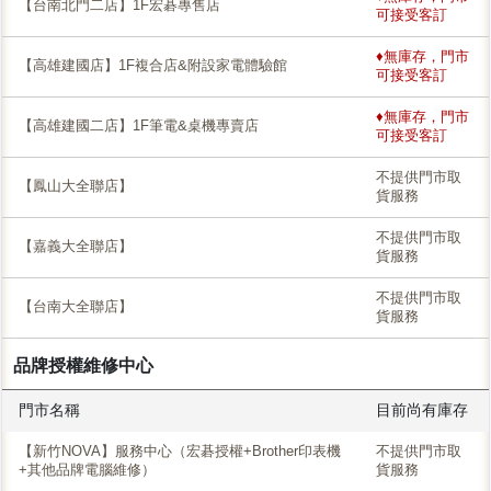
【台南北門二店】1F宏碁專售店
可接受客訂
♦無庫存，門市
【高雄建國店】1F複合店&附設家電體驗館
可接受客訂
♦無庫存，門市
【高雄建國二店】1F筆電&桌機專賣店
可接受客訂
不提供門市取
【鳳山大全聯店】
貨服務
不提供門市取
【嘉義大全聯店】
貨服務
不提供門市取
【台南大全聯店】
貨服務
品牌授權維修中心
門市名稱
目前尚有庫存
【新竹NOVA】服務中心（宏碁授權+Brother印表機
不提供門市取
+其他品牌電腦維修）
貨服務