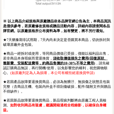
※ 以上商品介紹規格與原廠贈品依各品牌官網公告為主，本商品頁訊
息僅供參考，若原廠修改規格或贈品活動內容，詳細內容請查閱各品
牌官網。以原廠規格所公布資料為準，如有變更，將不另行通知。
★7天猶豫期非試用期，7天內尚未決定是否購買本商品，切勿拆封與
破壞原廠外盒包裝。
★商品一經拆封或使用，等同商品價值已受損，僅能以福利品出售，
若非商品本身瑕疵而需退換貨，
須收取價值損失之費用(回復原狀、
整新費、安裝配送費等，約商品售價的10~30%不等之費用)
，請先確
認訂購商品無誤，再行開機/使用，以免影響您的權利，祝您購物順
心。
(如原廠判定為人為損壞，本公司有權拒絕退換貨申請)
★若因產品故障要退換貨商品，必須為無髒汙、無損傷之狀態且包裝
完整（含商品主機、包裝內外盒不得刮傷破損，配件/隨附文件與贈品
不得缺件）。
★若因新品故障要退換貨商品，新品瑕疵判斷將由原廠工程人員檢
測。
如對收到商品有疑慮，建議開箱過程全程錄影，以確保自身權
益。