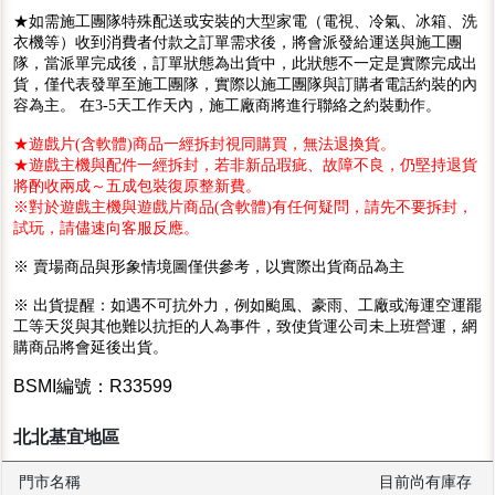
★如需施工團隊特殊配送或安裝的大型家電（電視、冷氣、冰箱、洗
衣機等）收到消費者付款之訂單需求後，將會派發給運送與施工團
隊，當派單完成後，訂單狀態為出貨中，此狀態不一定是實際完成出
貨，僅代表發單至施工團隊，實際以施工團隊與訂購者電話約裝的內
容為主。 在3-5天工作天內，施工廠商將進行聯絡之約裝動作。
★遊戲片(含軟體)商品一經拆封視同購買，無法退換貨。
★遊戲主機與配件一經拆封，若非新品瑕疵、故障不良，仍堅持退貨
將酌收兩成～五成包裝復原整新費。
※對於遊戲主機與遊戲片商品(含軟體)有任何疑問，請先不要拆封，
試玩，請儘速向客服反應。
※ 賣場商品與形象情境圖僅供參考，以實際出貨商品為主
※ 出貨提醒：如遇不可抗外力，例如颱風、豪雨、工廠或海運空運罷
工等天災與其他難以抗拒的人為事件，致使貨運公司未上班營運，網
購商品將會延後出貨。
BSMI編號：R33599
北北基宜地區
門市名稱
目前尚有庫存