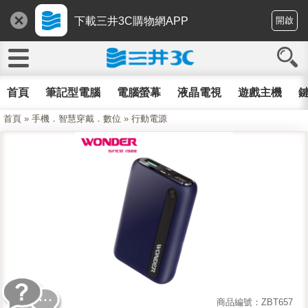
下載三井3C購物網APP
開啟
首頁
筆記型電腦
電腦螢幕
液晶電視
遊戲主機
鍵
首頁
»
手機．智慧穿戴．數位
»
行動電源
商品編號：ZBT657