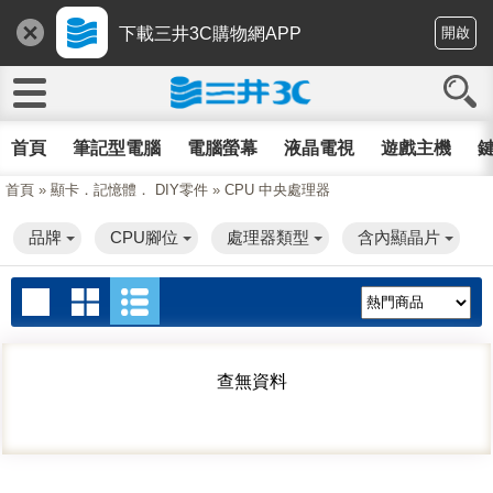
下載三井3C購物網APP
開啟
首頁
筆記型電腦
電腦螢幕
液晶電視
遊戲主機
鍵
首頁
»
顯卡．記憶體． DIY零件
»
CPU 中央處理器
品牌
CPU腳位
處理器類型
含內顯晶片
查無資料