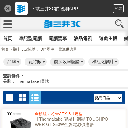
下載三井3C購物網APP
開啟
首頁
筆記型電腦
電腦螢幕
液晶電視
遊戲主機
鍵
首頁
»
顯卡．記憶體． DIY零件
»
電源供應器
品牌
瓦特數
能源效率認證
模組化設計
查詢條件：
品牌：Thermaltake 曜越
全模組 / 符合ATX 3.1規格
【Thermaltake 曜越】鋼影 TOUGHPO
WER GT 850W金牌電源供應器