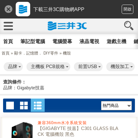
下載三井3C購物網APP
開啟
首頁
筆記型電腦
電腦螢幕
液晶電視
遊戲主機
鍵
首頁
»
顯卡．記憶體． DIY零件
»
機殼
品牌
主機板 PCB規格
前置USB
機殼加工
查詢條件：
品牌：Gigabyte技嘉
兼容360mm水冷系統安裝
【GIGABYTE 技嘉】C301 GLASS BLA
CK 電腦機殼 黑色