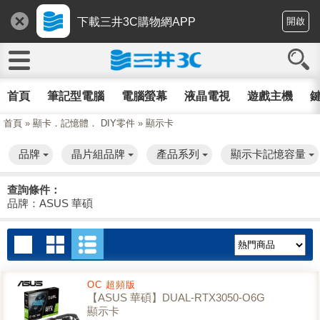
下載三井3C購物網APP
開啟
首頁
筆記型電腦
電腦螢幕
液晶電視
遊戲主機
鍵
首頁
»
顯卡．記憶體． DIY零件
»
顯示卡
品牌
晶片組品牌
產品系列
顯示卡記憶容量
查詢條件：
品牌：ASUS 華碩
OC 超頻版
【ASUS 華碩】DUAL-RTX3050-O6G
顯示卡