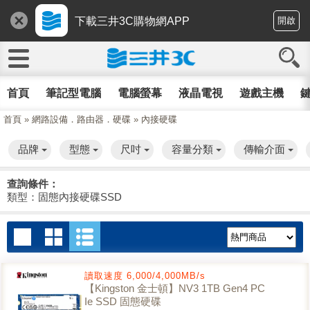
下載三井3C購物網APP
開啟
首頁
筆記型電腦
電腦螢幕
液晶電視
遊戲主機
鍵
首頁
»
網路設備．路由器．硬碟
»
內接硬碟
品牌
型態
尺吋
容量分類
傳輸介面
查詢條件：
類型：固態內接硬碟SSD
讀取速度 6,000/4,000MB/s
【Kingston 金士頓】NV3 1TB Gen4 PC
Ie SSD 固態硬碟