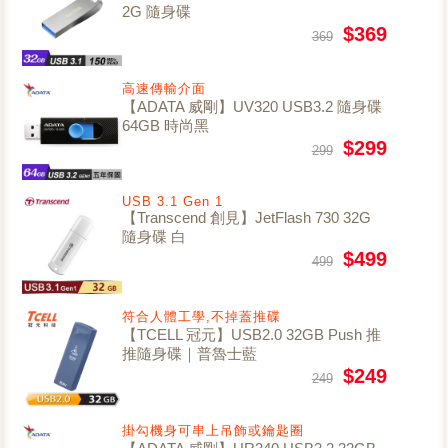
2G 隨身碟
$369
369
高速傳輸介面
【ADATA 威剛】UV320 USB3.2 隨身碟
64GB 時尚黑
$299
299
USB 3.1 Gen 1
【Transcend 創見】JetFlash 730 32G
隨身碟 白
$499
499
符合人體工學,不掉蓋推碟
【TCELL 冠元】USB2.0 32GB Push 推
推隨身碟｜普魯士藍
$249
249
掛勾機身可串上吊飾或鑰匙圈