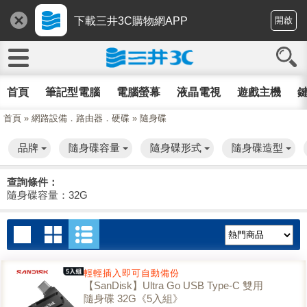
下載三井3C購物網APP
開啟
首頁
筆記型電腦
電腦螢幕
液晶電視
遊戲主機
鍵
首頁
»
網路設備．路由器．硬碟
»
隨身碟
品牌
隨身碟容量
隨身碟形式
隨身碟造型
查詢條件：
隨身碟容量：32G
輕輕插入即可自動備份
【SanDisk】Ultra Go USB Type-C 雙用
隨身碟 32G《5入組》