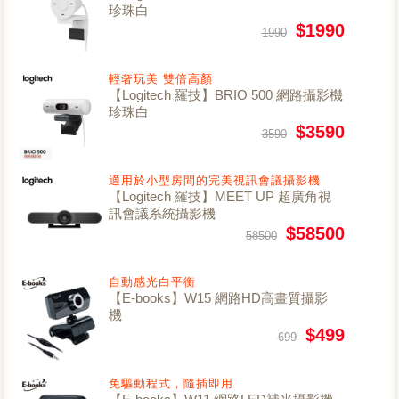
珍珠白
$1990
1990
輕奢玩美 雙倍高顏
【Logitech 羅技】BRIO 500 網路攝影機
珍珠白
$3590
3590
適用於小型房間的完美視訊會議攝影機
【Logitech 羅技】MEET UP 超廣角視
訊會議系統攝影機
$58500
58500
自動感光白平衡
【E-books】W15 網路HD高畫質攝影
機
$499
699
免驅動程式，隨插即用