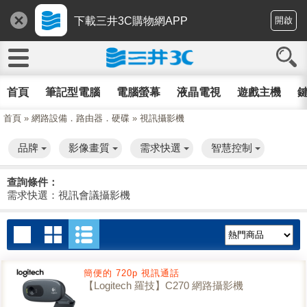
下載三井3C購物網APP
開啟
首頁
筆記型電腦
電腦螢幕
液晶電視
遊戲主機
鍵
首頁
»
網路設備．路由器．硬碟
»
視訊攝影機
品牌
影像畫質
需求快選
智慧控制
查詢條件：
需求快選：視訊會議攝影機
簡便的 720p 視訊通話
【Logitech 羅技】C270 網路攝影機