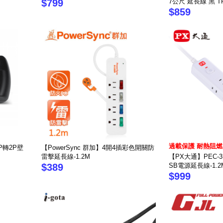
$799
7公尺 延長線 黑 TP
$859
過載保護 耐熱阻燃
3P轉2P壁
【PowerSync 群加】4開4插彩色開關防
雷擊延長線-1.2M
【PX大通】PEC-3
$389
SB電源延長線-1.2
$999