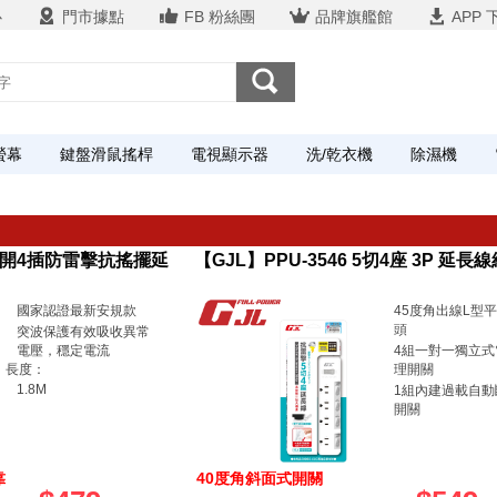
心
門市據點
FB 粉絲團
品牌旗艦館
APP 
螢幕
鍵盤滑鼠搖桿
電視顯示器
洗/乾衣機
除濕機
】4開4插防雷擊抗搖擺延
【GJL】PPU-3546 5切4座 3P 延長線
國家認證最新安規款
45度角出線L型
頭
突波保護有效吸收異常
電壓，穩定電流
4組一對一獨立式
長度：
理開關
1.8M
1組內建過載自動
開關
靠
40度角斜面式開關