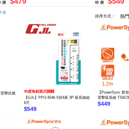
$479
$549
 價
特 價
6 項
排序方式：
熱
40度角斜面式開關
【PowerSync 
插防雷擊抗搖
【GJL】PPU-3546 5切4座 3P 延長線組
雷擊延長線 TS6C90
6尺
$449
$549