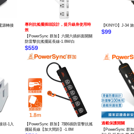
專利抗搖擺插頭設計，提升線身使用時
P電源轉接
【KINYO】J-3
效
$99
【PowerSync 群加】六開六插斜面開關
防雷擊抗搖擺延長線-1.8M/白
$559
過載保護開關
轉接頭-1入
【PowerSync 群加】7開6插防雷擊抗搖
擺延長線【加大間距】-1.8M
【PowerSync 