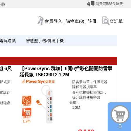
消費滿588免運費
下載
會員登入
|
購物車(0)
|
註冊
查訂單
電玩遊戲
智慧型手機/傳統手機
組 6尺
【PowerSync 群加】6開6插彩色開關防雷擊
延長線 TS6C9012 1.2M
平貼式插
防雷擊裝置，保護電器
降低電器損壞率
電源管
專利抗搖擺插頭設計，
提升線身使用時效
長度：
斷電總
1.2M
0