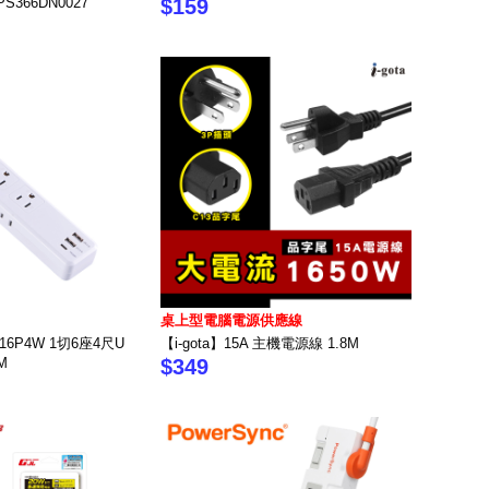
S366DN0027
$159
桌上型電腦電源供應線
16P4W 1切6座4尺U
【i-gota】15A 主機電源線 1.8M
M
$349