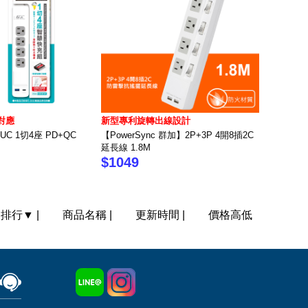
對應
新型專利旋轉出線設計
1UC 1切4座 PD+QC
【PowerSync 群加】2P+3P 4開8插2C
延長線 1.8M
$1049
門排行
▼
|
商品名稱
|
更新時間
|
價格高低