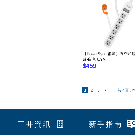
【PowerSync 群加】直立式
線-白色 0.9M
$459
1
2
3
共 3 頁，6
三井資訊
新手指南