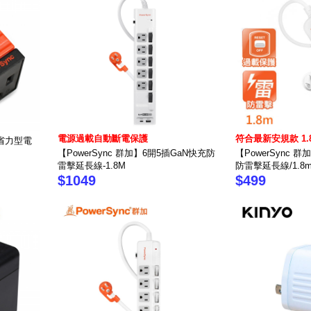
電源過載自動斷電保護
符合最新安規款 1.
P省力型電
【PowerSync 群加】6開5插GaN快充防
【PowerSync
雷擊延長線-1.8M
防雷擊延長線/1.8
$1049
$499