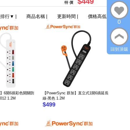
$449
特 價
門排行
▼
|
商品名稱
|
更新時間
|
價格高低
0
群加】6開6插彩色開關防
【PowerSync 群加】直立式1開6插延長
12 1.2M
線-黑色 1.2M
$499