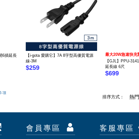
最大20W急速快充
1開6插延長
【i-gota 愛購它】7A 8字型高優質電源
線-3M
【GJL】PPU-314
$259
延長線 6尺
$699
6 項
排序方式：
熱
會員專區
客服專區