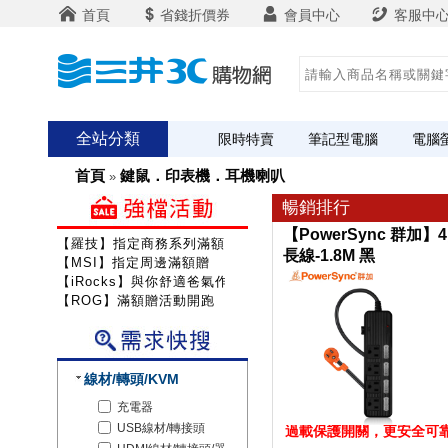
首頁
省錢折價券
會員中心
客服中
全站分類
限時特賣
筆記型電腦
電腦
首頁
鍵鼠．印表機．耳機喇叭
»
暢銷排行
【PowerSync 群加
【羅技】指定商務系列滿額送咖啡
長線-1.8M 黑
【MSI】指定周邊滿額贈
【iRocks】與你舒適爸氣作戰!
【ROG】滿額贈活動開跑
線材/轉頭/KVM
充電器
USB線材/轉接頭
過載保護開關，更安全可