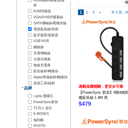
HDMI線材/轉接頭/器
特
材
KVM切換器
1
2
3
共 3 頁，6
VGA/DVI/DP螢幕線
SATA傳輸線/硬碟排線
電源延長線/排插
藍牙接受/發射器
USB HUB
網路線
充電傳輸線
分接式插座
無線充電座
影音線材/轉接頭
Apple周邊線材/轉接頭
其他工具/線材
過載保護開關，更安全可靠
品牌
【PowerSync 群加】4開4
i-gota 愛購它
擺延長線-1.8M 黑
PowerSync群加
$479
TCELL 冠元
E-BOOKS
伽利略
RASTO