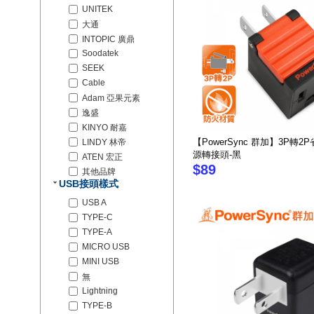
UNITEK
大通
INTOPIC 廣鼎
Soodatek
SEEK
Cable
Adam 亞果元素
逸盛
KINYO 耐嘉
【PowerSync 群加】3P轉2
LINDY 林帝
源轉接頭-黑
ATEN 宏正
$89
其他品牌
USB接頭樣式
USB A
TYPE-C
TYPE-A
MICRO USB
MINI USB
無
Lightning
TYPE-B