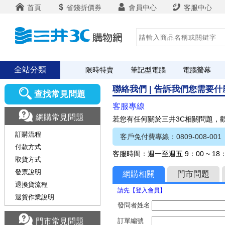
首頁
省錢折價券
會員中心
客服中心
全站分類
限時特賣
筆記型電腦
電腦螢幕
聯絡我們 | 告訴我們您需要
查找常見問題
客服專線
網購常見問題
若您有任何關於三井3C相關問題，
訂購流程
客戶免付費專線：0809-008-001
付款方式
客服時間：週一至週五 9：00 ~ 1
取貨方式
發票說明
網購相關
門市問題
退換貨流程
請先【登入會員】
退貨作業說明
發問者姓名
門市常見問題
訂單編號