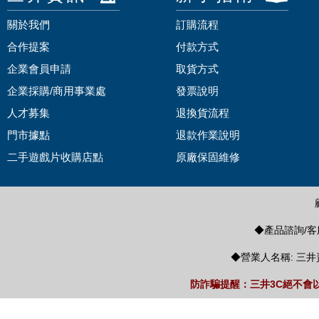
關於我們
訂購流程
合作提案
付款方式
企業會員申請
取貨方式
企業採購/商用事業處
發票說明
人才募集
退換貨流程
門市據點
退款作業說明
二手遊戲片收購店點
原廠保固維修
◆產品諮詢/客服
◆營業人名稱: 三井
防詐騙提醒：三井3C絕不會