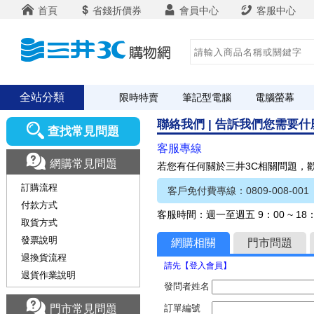
首頁
省錢折價券
會員中心
客服中心
全站分類
限時特賣
筆記型電腦
電腦螢幕
聯絡我們 | 告訴我們您需要
查找常見問題
客服專線
網購常見問題
若您有任何關於三井3C相關問題，
訂購流程
客戶免付費專線：0809-008-001
付款方式
客服時間：週一至週五 9：00 ~ 1
取貨方式
發票說明
網購相關
門市問題
退換貨流程
請先【登入會員】
退貨作業說明
發問者姓名
門市常見問題
訂單編號