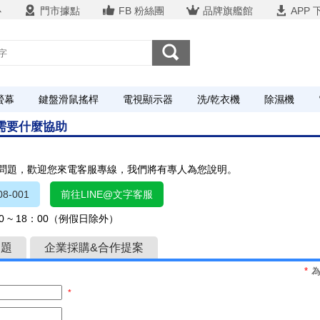
心
門市據點
FB 粉絲團
品牌旗艦館
APP 
螢幕
鍵盤滑鼠搖桿
電視顯示器
洗/乾衣機
除濕機
您需要什麼協助
關問題，歡迎您來電客服專線，我們將有專人為您說明。
8-001
前往LINE@文字客服
 ~ 18：00（例假日除外）
問題
企業採購&合作提案
*
*