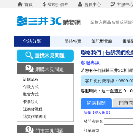
首頁
省錢折價券
會員中心
客服中
全站分類
限時特賣
筆記型電腦
電腦
聯絡我們 | 告訴我們
查找常見問題
客服專線
網購常見問題
若您有任何關於三井3C相
訂購流程
客戶免付費專線：0809-00
付款方式
客服時間：週一至週五 9：00
取貨方式
發票說明
網購相關
門市
退換貨流程
請先【登入會員】
退貨作業說明
發問者姓名
門市常見問題
訂單編號