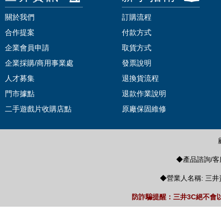
關於我們
訂購流程
合作提案
付款方式
企業會員申請
取貨方式
企業採購/商用事業處
發票說明
人才募集
退換貨流程
門市據點
退款作業說明
二手遊戲片收購店點
原廠保固維修
◆產品諮詢/客服
◆營業人名稱: 三井
防詐騙提醒：三井3C絕不會