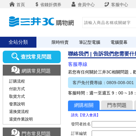
首頁
省錢折價券
會員中心
客服中心
全站分類
限時特賣
筆記型電腦
電腦螢幕
聯絡我們 | 告訴我們您需要
查找常見問題
客服專線
網購常見問題
若您有任何關於三井3C相關問題，
訂購流程
客戶免付費專線：0809-008-001
付款方式
客服時間：週一至週五 9：00 ~ 1
取貨方式
發票說明
網購相關
門市問題
退換貨流程
請先【登入會員】
退貨作業說明
發問者姓名
門市常見問題
訂單編號