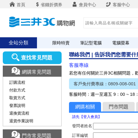
首頁
省錢折價券
會員中心
客服中心
全站分類
限時特賣
筆記型電腦
電腦螢幕
聯絡我們 | 告訴我們您需要
查找常見問題
客服專線
網購常見問題
若您有任何關於三井3C相關問題，
訂購流程
客戶免付費專線：0809-008-001
付款方式
客服時間：週一至週五 9：00 ~ 1
取貨方式
發票說明
網購相關
門市問題
退換貨流程
請先【登入會員】
退貨作業說明
發問者姓名
門市常見問題
訂單編號