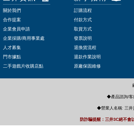
關於我們
訂購流程
合作提案
付款方式
企業會員申請
取貨方式
企業採購/商用事業處
發票說明
人才募集
退換貨流程
門市據點
退款作業說明
二手遊戲片收購店點
原廠保固維修
◆產品諮詢/客服
◆營業人名稱: 三井
防詐騙提醒：三井3C絕不會