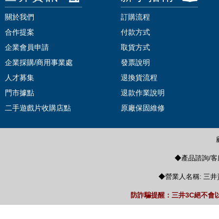
關於我們
訂購流程
合作提案
付款方式
企業會員申請
取貨方式
企業採購/商用事業處
發票說明
人才募集
退換貨流程
門市據點
退款作業說明
二手遊戲片收購店點
原廠保固維修
◆產品諮詢/客服
◆營業人名稱: 三井
防詐騙提醒：三井3C絕不會