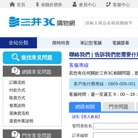
首頁
省錢折價券
會員中心
客服中心
全站分類
限時特賣
筆記型電腦
電腦螢幕
聯絡我們 | 告訴我們您需要
查找常見問題
客服專線
網購常見問題
若您有任何關於三井3C相關問題，
訂購流程
客戶免付費專線：0809-008-001
付款方式
客服時間：週一至週五 9：00 ~ 1
取貨方式
發票說明
網購相關
門市問題
退換貨流程
請先【登入會員】
退貨作業說明
發問者姓名
門市常見問題
訂單編號