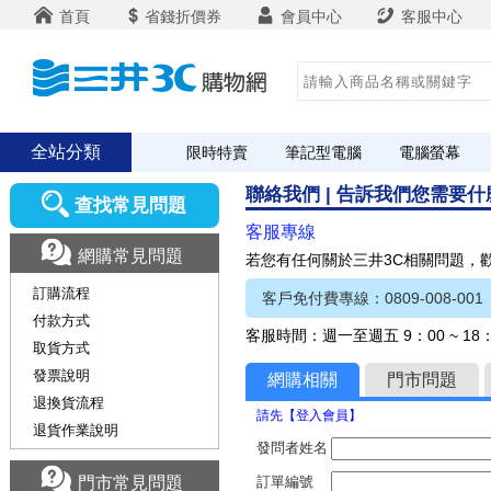
首頁
省錢折價券
會員中心
客服中心
全站分類
限時特賣
筆記型電腦
電腦螢幕
聯絡我們 | 告訴我們您需要
查找常見問題
客服專線
網購常見問題
若您有任何關於三井3C相關問題，
訂購流程
客戶免付費專線：0809-008-001
付款方式
客服時間：週一至週五 9：00 ~ 1
取貨方式
發票說明
網購相關
門市問題
退換貨流程
請先【登入會員】
退貨作業說明
發問者姓名
門市常見問題
訂單編號