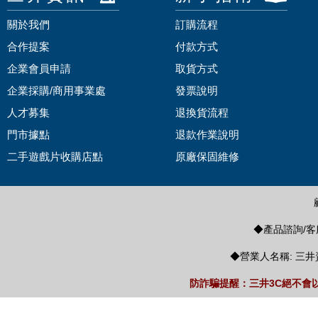
關於我們
訂購流程
合作提案
付款方式
企業會員申請
取貨方式
企業採購/商用事業處
發票說明
人才募集
退換貨流程
門市據點
退款作業說明
二手遊戲片收購店點
原廠保固維修
◆產品諮詢/客服
◆營業人名稱: 三井
防詐騙提醒：三井3C絕不會