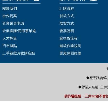
關於我們
訂購流程
合作提案
付款方式
企業會員申請
取貨方式
企業採購/商用事業處
發票說明
人才募集
退換貨流程
門市據點
退款作業說明
二手遊戲片收購店點
原廠保固維修
◆產品諮詢/客服
◆營業人名稱: 三井
防詐騙提醒：三井3C絕不會