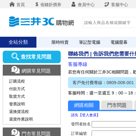
首頁
省錢折價券
會員中心
客服中心
全站分類
限時特賣
筆記型電腦
電腦螢幕
聯絡我們 | 告訴我們您需要
查找常見問題
客服專線
網購常見問題
若您有任何關於三井3C相關問題，
訂購流程
客戶免付費專線：0809-008-001
付款方式
客服時間：週一至週五 9：00 ~ 1
取貨方式
發票說明
網購相關
門市問題
退換貨流程
請先【登入會員】
退貨作業說明
發問者姓名
門市常見問題
訂單編號