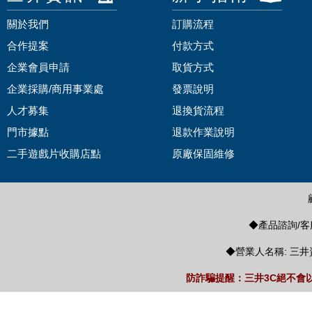
關於我們
訂購流程
合作提案
付款方式
企業會員申請
取貨方式
企業採購/商用事業處
發票說明
人才募集
退換貨流程
門市據點
退款作業說明
二手遊戲片收購店點
原廠保固維修
◆產品諮詢/客服
◆營業人名稱: 三井
防詐騙提醒：三井3C絕不會