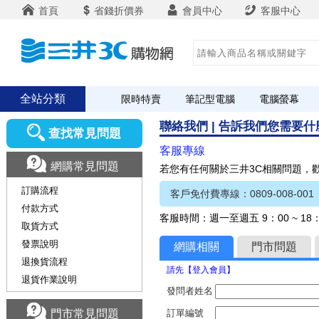
首頁
省錢折價券
會員中心
客服中心
全站分類
限時特賣
筆記型電腦
電腦螢幕
聯絡我們 | 告訴我們您需要
查找常見問題
客服專線
網購常見問題
若您有任何關於三井3C相關問題，
訂購流程
客戶免付費專線：0809-008-001
付款方式
客服時間：週一至週五 9：00 ~ 1
取貨方式
發票說明
網購相關
門市問題
退換貨流程
請先【登入會員】
退貨作業說明
發問者姓名
門市常見問題
訂單編號